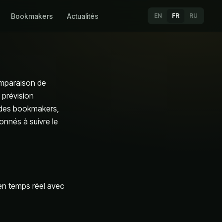
Bookmakers
Actualités
EN
FR
RU
omparaison de
 prévision
 des bookmakers,
onnés à suivre le
 en temps réel avec