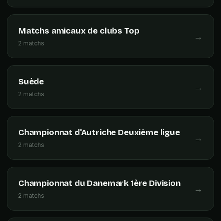
Matchs amicaux de clubs Top
→
2 matchs
Suède
→
2 matchs
Championnat d'Autriche Deuxième ligue
→
2 matchs
Championnat du Danemark 1ère Division
→
2 matchs