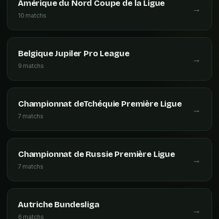
Amérique du Nord Coupe de la Ligue
→
10 matchs
Belgique Jupiler Pro League
→
9 matchs
Championnat deTchéquie Première Ligue
→
7 matchs
Championnat de Russie Première Ligue
→
7 matchs
Autriche Bundesliga
→
6 matchs