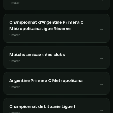
1 match
Championnat d'Argentine Primera C
→
Métropolitaina Ligue Réserve
1 match
Matchs amicaux des clubs
→
1 match
Argentine Primera C Metropolitana
→
1 match
Championnat de Lituanie Ligue 1
→
1 match