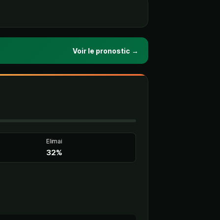
Voir le pronostic
→
Elimai
32
%