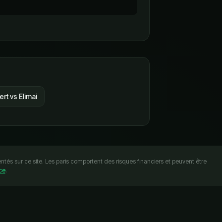
rt vs Elimai
s sur ce site. Les paris comportent des risques financiers et peuvent être
ce
.