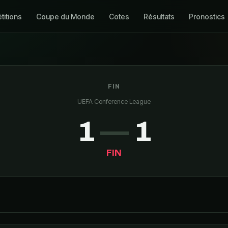
itions
Coupe du Monde
Cotes
Résultats
Pronostics
FIN
A Conference League
UEFA Conference League
1
—
1
FIN