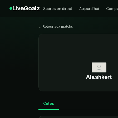
LiveGoalz
Scores en direct
Aujourd'hui
Compét
← Retour aux matchs
Alashkert
vs
Elimai
—
UEF
Alashkert
Cotes