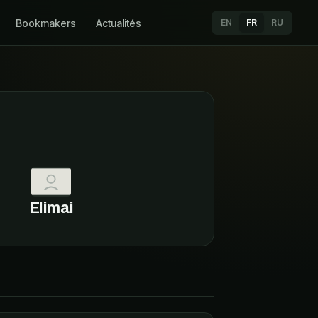
Bookmakers
Actualités
EN
FR
RU
Elimai