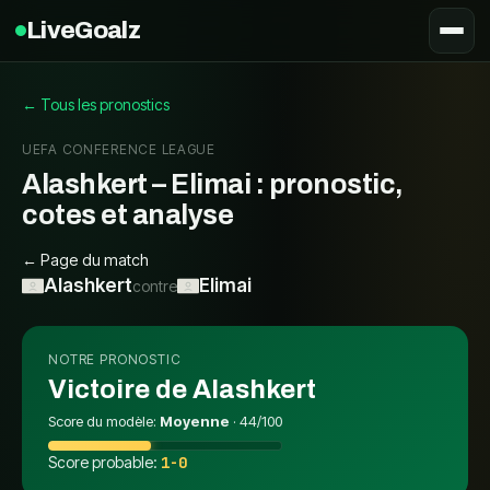
LiveGoalz
← Tous les pronostics
UEFA CONFERENCE LEAGUE
Alashkert – Elimai : pronostic,
cotes et analyse
← Page du match
Alashkert
Elimai
contre
NOTRE PRONOSTIC
Victoire de Alashkert
Score du modèle
:
Moyenne
·
44
/100
Score probable
:
1-0