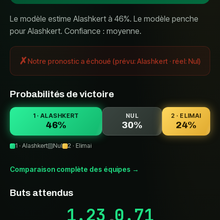
Le modèle estime Alashkert à 46%. Le modèle penche
pour Alashkert. Confiance : moyenne.
✗
Notre pronostic a échoué
(
prévu
:
Alashkert
·
réel
:
Nul
)
Probabilités de victoire
1 · ALASHKERT
NUL
2 · ELIMAI
46%
30%
24%
1 ·
Alashkert
Nul
2 ·
Elimai
Comparaison complète des équipes
→
Buts attendus
1.23
0.71