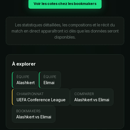
Voir les cotes chez les bookmakers
Les statistiques détaillées, les compositions et le récit du
match en direct apparaîtront ici dès que les données seront
disponibles.
À explorer
ÉQUIPE
ÉQUIPE
Alashkert
Elimai
CHAMPIONNAT
COMPARER
UEFA Conference League
Alashkert vs Elimai
BOOKMAKERS
Alashkert vs Elimai