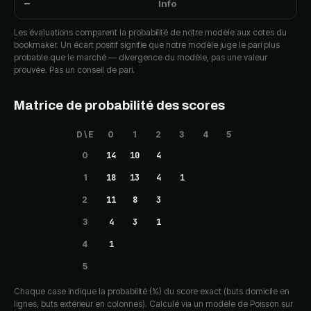
—
Info
Les évaluations comparent la probabilité de notre modèle aux cotes du
bookmaker. Un écart positif signifie que notre modèle juge le pari plus
probable que le marché — divergence du modèle, pas une valeur
prouvée. Pas un conseil de pari.
Matrice de probabilité des scores
D \ E
0
1
2
3
4
5
0
14
10
4
1
18
13
4
1
2
11
8
3
3
4
3
1
4
1
5
Chaque case indique la probabilité (%) du score exact (buts domicile en
lignes, buts extérieur en colonnes). Calculé via un modèle de Poisson sur