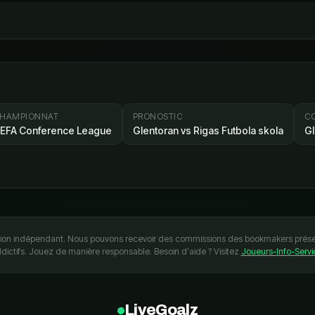
HAMPIONNAT
PRONOSTIC
C
EFA Conference League
Glentoran vs Rigas Futbola skola
Gl
tion indépendant. Nous pouvons recevoir des commissions des bookmakers présenté
dictifs. Jouez de manière responsable. Besoin d'aide ? Visitez
Joueurs-Info-Servi
LiveGoalz