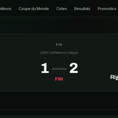
itions
Coupe du Monde
Cotes
Résultats
Pronostics
FIN
a skola
—
UEFA Conference League
UEFA Conference League
1
—
2
Ri
FIN