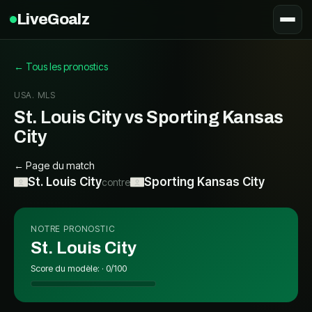
LiveGoalz
← Tous les pronostics
USA. MLS
St. Louis City vs Sporting Kansas
City
← Page du match
St. Louis City
Sporting Kansas City
contre
NOTRE PRONOSTIC
St. Louis City
Score du modèle
:
·
0
/100