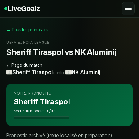
LiveGoalz
← Tous les pronostics
UEFA EUROPA LEAGUE
Sheriff Tiraspol vs NK Aluminij
← Page du match
Sheriff Tiraspol
NK Aluminij
contre
NOTRE PRONOSTIC
Sheriff Tiraspol
Score du modèle
:
·
0
/100
Pronostic archivé (texte localisé en préparation)