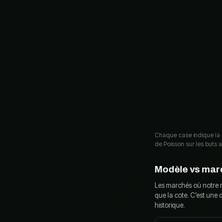
Chaque case indique la p
de Poisson sur les buts 
Modèle vs mar
Les marchés où notre mo
que la cote. C’est une
historique.