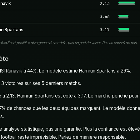
2.13
unavik
3.46
3.17
n Spartans
aker
Écart positif = divergence du modèle, pas un pari de valeur. Pas un conseil de pari.
ète
SI Runavik à 44%. Le modèle estime Hamrun Spartans à 29%.
3 victoires sur ses 5 derniers matchs.
é à 2.13. Hamrun Spartans est coté à 3.17. Le marché penche pour 
7% de chances que les deux équipes marquent. Le modèle donn
s.
 analyse statistique, pas une garantie. Plus la confiance est élevé
 football reste imprévisible. Pariez de manière responsable.