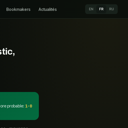
Bookmakers
Actualités
EN
FR
RU
tic,
ore probable
:
1-0