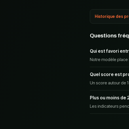
Historique des pr
Questions fré
Qui est favori ent
Notre modèle place N
Quel score est pr
Un score autour de 1-
Plus ou moins de 2
Les indicateurs penc