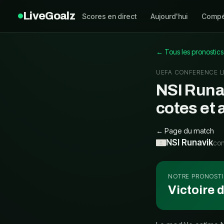
LiveGoalz
Scores en direct
Aujourd'hui
Compét
← Tous les pronostics
UEFA CONFERENCE 
NSI Runa
cotes et 
← Page du match
NSI Runavik
con
NOTRE PRONOST
Victoire 