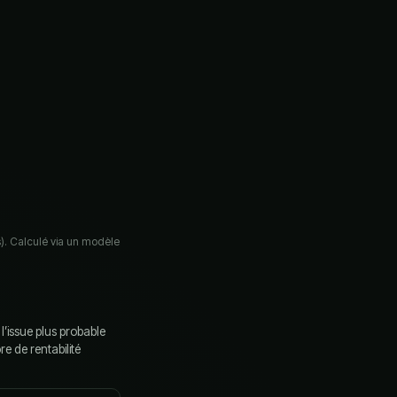
s). Calculé via un modèle
l’issue plus probable
e de rentabilité