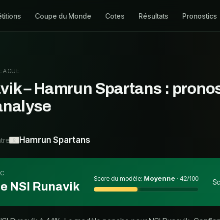
itions
Coupe du Monde
Cotes
Résultats
Pronostics
LEAGUE
vik – Hamrun Spartans : pronos
analyse
Hamrun Spartans
tre
IC
Score du modèle
:
Moyenne
·
42
/100
Sc
de NSI Runavik