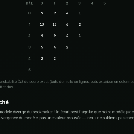
D \ E
0
1
2
3
4
5
0
9
9
4
1
1
13
13
6
2
2
9
9
4
1
3
5
4
2
4
2
2
5
robabilité (%) du score exact (buts domicile en lignes, buts extérieur en colonne
attendus.
ché
dèle diverge du bookmaker. Un écart positif signifie que notre modèle juge 
 divergence du modèle, pas une valeur prouvée — nous ne publions pas encor