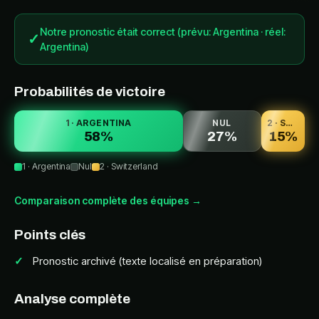
Notre pronostic était correct
(
prévu
:
Argentina
·
réel
:
✓
Argentina
)
Probabilités de victoire
1 · ARGENTINA
NUL
2 · SWITZERLAND
58%
27%
15%
1 ·
Argentina
Nul
2 ·
Switzerland
Comparaison complète des équipes
→
Points clés
Pronostic archivé (texte localisé en préparation)
Analyse complète