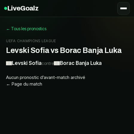
LiveGoalz
← Tous les pronostics
UEFA CHAMPIONS LEAGUE
Levski Sofia vs Borac Banja Luka
Levski Sofia
Borac Banja Luka
contre
Aucun pronostic d’avant-match archivé
← Page du match