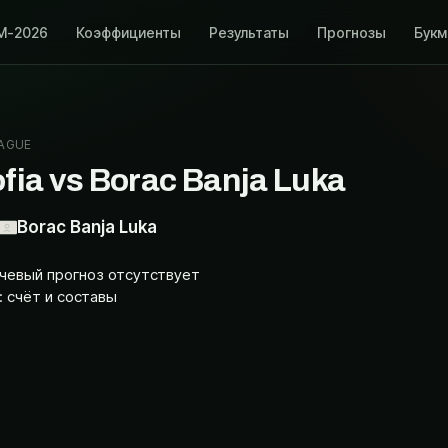
М-2026
Коэффициенты
Результаты
Прогнозы
Бук
EAGUE
fia vs Borac Banja Luka
Borac Banja Luka
чевый прогноз отсутствует
 счёт и составы