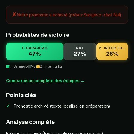
✗
Notre pronostic a échoué
(
prévu
:
Sarajevo
·
réel
:
Nul
)
Probabilités de victoire
1 · SARAJEVO
NUL
2 · INTER TURKU
47%
27%
26%
1 ·
Sarajevo
Nul
2 ·
Inter Turku
Comparaison complète des équipes
→
Points clés
Pronostic archivé (texte localisé en préparation)
Analyse complète
Pronostic archivé (texte localisé en préparation)