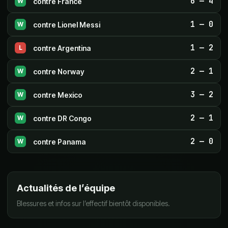
6
—
4
contre
France
W
1
—
0
contre
Lionel Messi
W
1
—
2
contre
Argentina
L
2
—
1
contre
Norway
W
3
—
2
contre
Mexico
W
2
—
1
contre
DR Congo
W
2
—
0
contre
Panama
W
Actualités de l’équipe
Blessures et infos sur l’effectif bientôt disponibles.