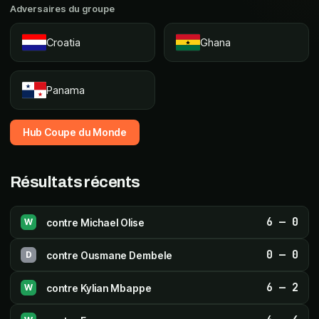
Adversaires du groupe
Croatia
Ghana
Panama
Hub Coupe du Monde
Résultats récents
6
—
0
contre
Michael Olise
W
0
—
0
contre
Ousmane Dembele
D
6
—
2
contre
Kylian Mbappe
W