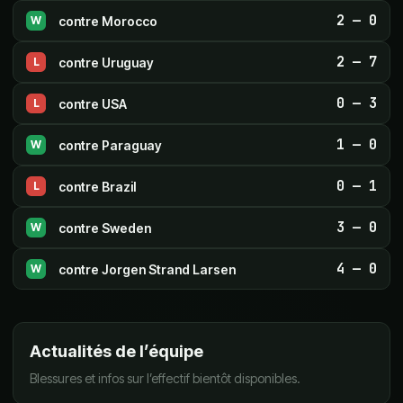
2
—
0
contre
Morocco
W
2
—
7
contre
Uruguay
L
0
—
3
contre
USA
L
1
—
0
contre
Paraguay
W
0
—
1
contre
Brazil
L
3
—
0
contre
Sweden
W
4
—
0
contre
Jorgen Strand Larsen
W
Actualités de l’équipe
Blessures et infos sur l’effectif bientôt disponibles.