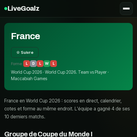
LiveGoalz
France
☆ Suivre
Forme
:
L
D
L
W
L
World Cup 2026 · World Cup 2026. Team vs Player ·
Maccabiah Games
France en World Cup 2026 : scores en direct, calendrier,
cotes et forme au même endroit. L'équipe a gagné 4 de ses
10 derniers matchs.
Groupe de Coupe du Monde
I