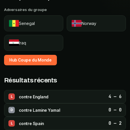
Adversaires du groupe
Senegal
Norway
Iraq
Hub Coupe du Monde
Résultats récents
4
—
6
contre
England
L
0
—
0
contre
Lamine Yamal
D
0
—
2
contre
Spain
L