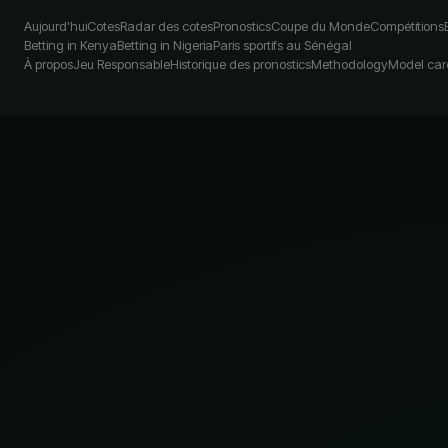
Aujourd'hui
Cotes
Radar des cotes
Pronostics
Coupe du Monde
Compétitions
Betting in Kenya
Betting in Nigeria
Paris sportifs au Sénégal
À propos
Jeu Responsable
Historique des pronostics
Methodology
Model car