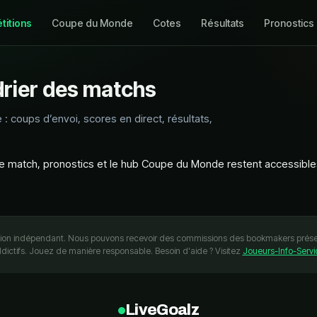
titions
Coupe du Monde
Cotes
Résultats
Pronostics
rier des matchs
 coups d’envoi, scores en direct, résultats,
e match, pronostics et le hub Coupe du Monde restent accessible
tion indépendant. Nous pouvons recevoir des commissions des bookmakers présenté
dictifs. Jouez de manière responsable. Besoin d'aide ? Visitez
Joueurs-Info-Servi
LiveGoalz