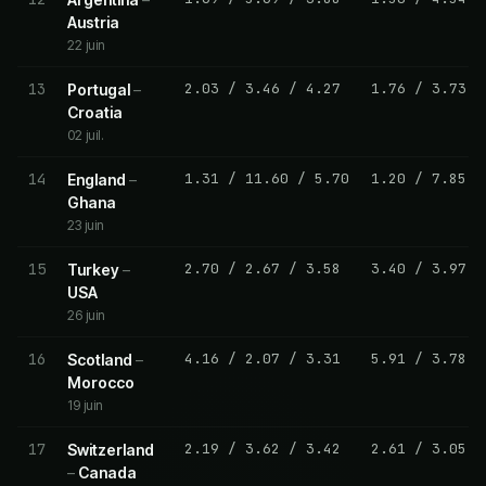
Austria
22 juin
13
2.03
/
3.46
/
4.27
1.76
/
3.73
Portugal
–
Croatia
02 juil.
14
1.31
/
11.60
/
5.70
1.20
/
7.85
England
–
Ghana
23 juin
15
2.70
/
2.67
/
3.58
3.40
/
3.97
Turkey
–
USA
26 juin
16
4.16
/
2.07
/
3.31
5.91
/
3.78
Scotland
–
Morocco
19 juin
17
2.19
/
3.62
/
3.42
2.61
/
3.05
Switzerland
–
Canada