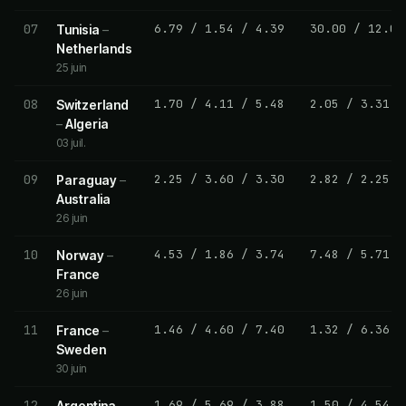
07
6.79
/
1.54
/
4.39
30.00
/
12.00
Tunisia
–
Netherlands
25 juin
08
1.70
/
4.11
/
5.48
2.05
/
3.31
Switzerland
–
Algeria
03 juil.
09
2.25
/
3.60
/
3.30
2.82
/
2.25
Paraguay
–
Australia
26 juin
10
4.53
/
1.86
/
3.74
7.48
/
5.71
Norway
–
France
26 juin
11
1.46
/
4.60
/
7.40
1.32
/
6.36
France
–
Sweden
30 juin
12
1.69
/
5.69
/
3.88
1.50
/
4.54
Argentina
–