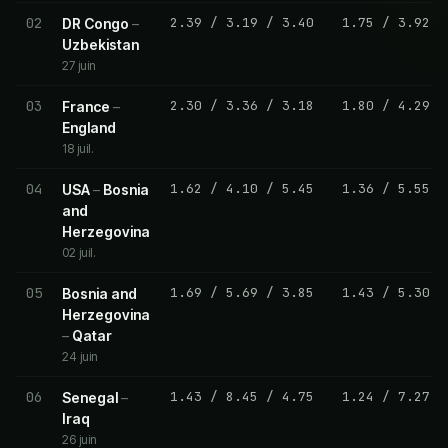
02
2.39
/
3.19
/
3.40
1.75
/
3.92
DR Congo
–
Uzbekistan
27 juin
03
2.30
/
3.36
/
3.18
1.80
/
4.29
France
–
England
18 juil.
04
1.62
/
4.10
/
5.45
1.36
/
5.55
USA
–
Bosnia
and
Herzegovina
02 juil.
05
1.69
/
5.69
/
3.85
1.43
/
5.30
Bosnia and
Herzegovina
–
Qatar
24 juin
06
1.43
/
8.45
/
4.75
1.24
/
7.27
Senegal
–
Iraq
26 juin