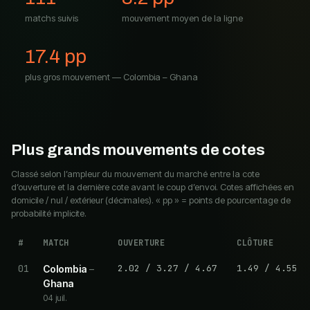
matchs suivis
mouvement moyen de la ligne
17.4
pp
plus gros mouvement
—
Colombia
–
Ghana
Plus grands mouvements de cotes
Classé selon l’ampleur du mouvement du marché entre la cote
d’ouverture et la dernière cote avant le coup d’envoi. Cotes affichées en
domicile / nul / extérieur (décimales). « pp » = points de pourcentage de
probabilité implicite.
#
MATCH
OUVERTURE
CLÔTURE
01
2.02
/
3.27
/
4.67
1.49
/
4.55
Colombia
–
Ghana
04 juil.