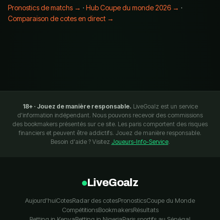
Pronostics de matchs →
·
Hub Coupe du monde 2026 →
·
Comparaison de cotes en direct →
18+ · Jouez de manière responsable.
LiveGoalz est un service
d'information indépendant. Nous pouvons recevoir des commissions
des bookmakers présentés sur ce site. Les paris comportent des risques
financiers et peuvent être addictifs. Jouez de manière responsable.
Besoin d'aide ? Visitez
Joueurs-Info-Service
.
LiveGoalz
Aujourd'hui
Cotes
Radar des cotes
Pronostics
Coupe du Monde
Compétitions
Bookmakers
Résultats
Betting in Kenya
Betting in Nigeria
Paris sportifs au Sénégal