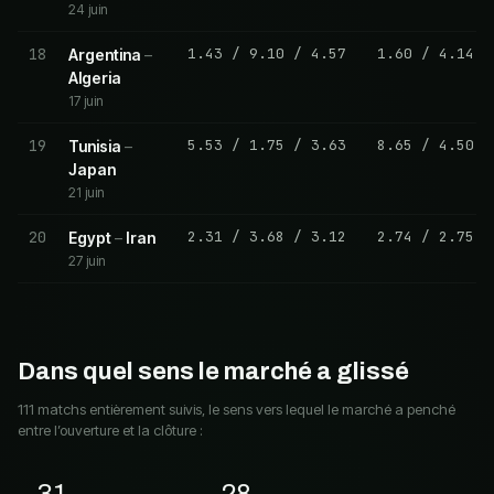
24 juin
18
1.43
/
9.10
/
4.57
1.60
/
4.14
Argentina
–
Algeria
17 juin
19
5.53
/
1.75
/
3.63
8.65
/
4.50
Tunisia
–
Japan
21 juin
20
2.31
/
3.68
/
3.12
2.74
/
2.75
Egypt
–
Iran
27 juin
Dans quel sens le marché a glissé
111 matchs entièrement suivis, le sens vers lequel le marché a penché
entre l’ouverture et la clôture :