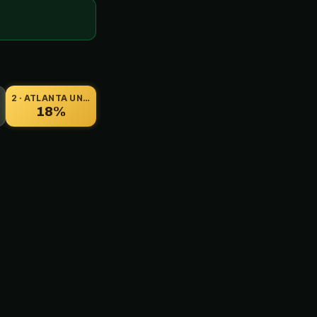
2 · ATLANTA UNITED
18%