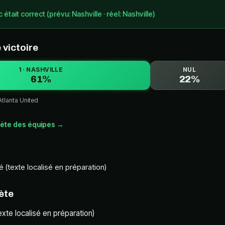
 était correct
(
prévu
:
Nashville
·
réel
:
Nashville
)
 victoire
1 · NASHVILLE
NUL
61%
22%
Atlanta United
ète des équipes
→
é (texte localisé en préparation)
ète
exte localisé en préparation)