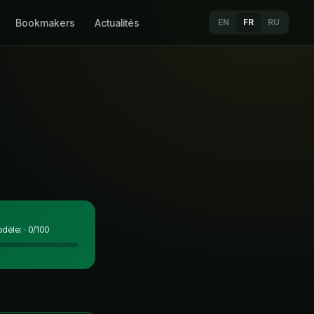
Bookmakers
Actualités
EN
FR
RU
odèle
:
·
0
/100