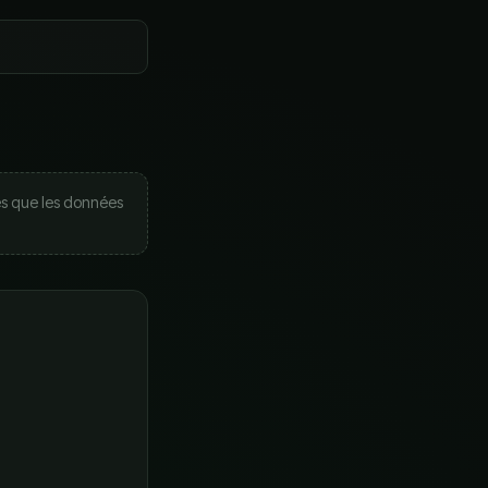
dès que les données