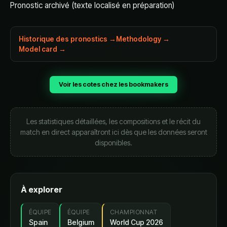
Pronostic archivé (texte localisé en préparation)
Historique des pronostics
→
Methodology →
Model card →
Voir les cotes chez les bookmakers
Les statistiques détaillées, les compositions et le récit du
match en direct apparaîtront ici dès que les données seront
disponibles.
À explorer
ÉQUIPE
ÉQUIPE
CHAMPIONNAT
Spain
Belgium
World Cup 2026