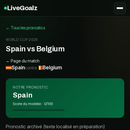
LiveGoalz
← Tous les pronostics
WORLD CUP 2026
Spain vs Belgium
← Page du match
Spain
Belgium
contre
NOTRE PRONOSTIC
Spain
Score du modèle
:
·
0
/100
Pronostic archivé (texte localisé en préparation)