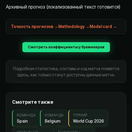
Архивный прогноз (локализованный текст готовится)
Точность прогнозов
→
Methodology →
Model card →
Смотреть коэффициенты у букмекеров
Подробная статистика, составы и ход матча появятся
здесь, как только станут доступны данные матча.
Смотрите также
КОМАНДА
КОМАНДА
ТУРНИР
Spain
Belgium
World Cup 2026