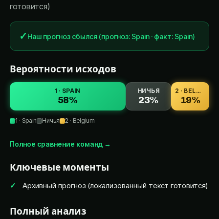
готовится)
✓
Наш прогноз сбылся
(
прогноз
:
Spain
·
факт
:
Spain
)
Вероятности исходов
1 · SPAIN
НИЧЬЯ
2 · BELGIUM
58%
23%
19%
1 ·
Spain
Ничья
2 ·
Belgium
Полное сравнение команд
→
Ключевые моменты
Архивный прогноз (локализованный текст готовится)
Полный анализ