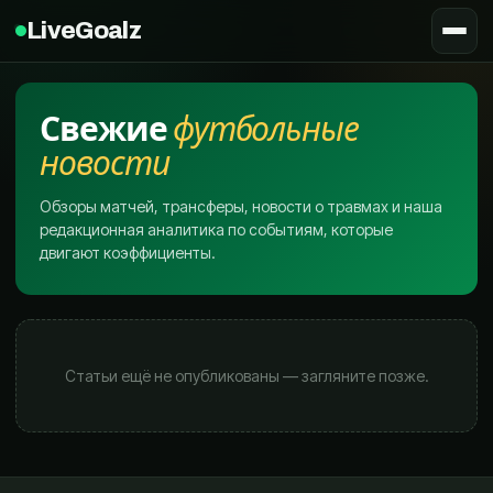
LiveGoalz
Свежие
футбольные
новости
Обзоры матчей, трансферы, новости о травмах и наша
редакционная аналитика по событиям, которые
двигают коэффициенты.
Статьи ещё не опубликованы — загляните позже.