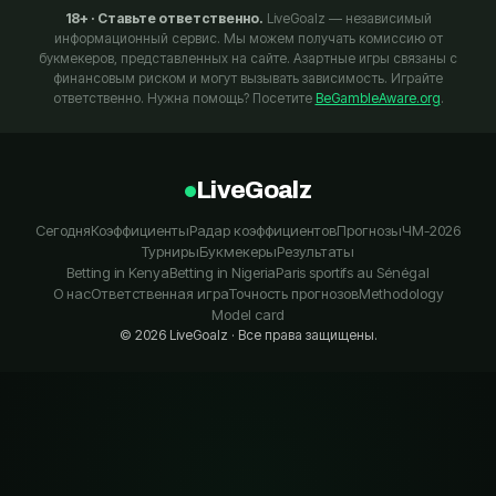
18+ · Ставьте ответственно.
LiveGoalz — независимый
информационный сервис. Мы можем получать комиссию от
букмекеров, представленных на сайте. Азартные игры связаны с
финансовым риском и могут вызывать зависимость. Играйте
ответственно. Нужна помощь? Посетите
BeGambleAware.org
.
LiveGoalz
Сегодня
Коэффициенты
Радар коэффициентов
Прогнозы
ЧМ-2026
Турниры
Букмекеры
Результаты
Betting in Kenya
Betting in Nigeria
Paris sportifs au Sénégal
О нас
Ответственная игра
Точность прогнозов
Methodology
Model card
© 2026 LiveGoalz · Все права защищены.