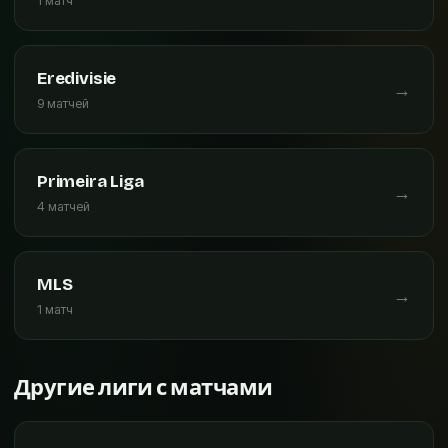
1 матч
Eredivisie
→
9 матчей
Primeira Liga
→
4 матчей
MLS
→
1 матч
Другие лиги с матчами