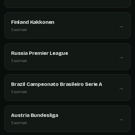
Finland Kakkonen
→
5 матчей
Russia Premier League
→
5 матчей
Brazil Campeonato Brasileiro Serie A
→
5 матчей
Austria Bundesliga
→
5 матчей