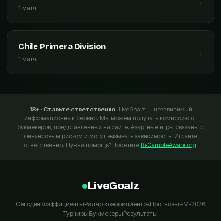
→
1 матч
Chile Primera Division
→
1 матч
18+ · Ставьте ответственно.
LiveGoalz — независимый
информационный сервис. Мы можем получать комиссию от
букмекеров, представленных на сайте. Азартные игры связаны с
финансовым риском и могут вызывать зависимость. Играйте
ответственно. Нужна помощь? Посетите
BeGambleAware.org
.
LiveGoalz
Сегодня
Коэффициенты
Радар коэффициентов
Прогнозы
ЧМ-2026
Турниры
Букмекеры
Результаты