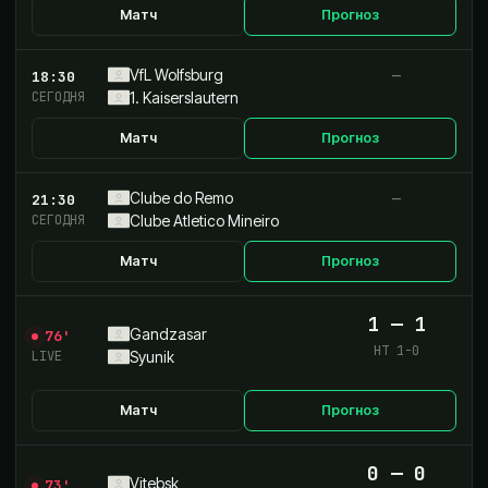
Матч
Прогноз
VfL Wolfsburg
—
18:30
СЕГОДНЯ
1. Kaiserslautern
Матч
Прогноз
Clube do Remo
—
21:30
СЕГОДНЯ
Clube Atletico Mineiro
Матч
Прогноз
1
—
1
Gandzasar
76'
HT
1
-
0
LIVE
Syunik
Матч
Прогноз
0
—
0
Vitebsk
73'