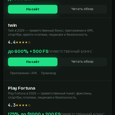
Читать обзор
На сайт
1win
1win в 2026 — приветственный бонус, приложение и APK,
спортбук, крипто-платежи, лицензия и безопасность.
4.4
★★★★☆
до 600% + 500 FS
ПРИВЕТСТВЕННЫЙ БОНУС
Читать обзор
На сайт
Приложение / APK
Промокод
Play Fortuna
Play Fortuna в 2026 — приветственный пакет, фриспины,
спортбук, платежи, лицензия и безопасность.
4.3
★★★★☆
175% до $1000 + 200 FS
ПРИВЕТСТВЕННЫЙ БОНУС