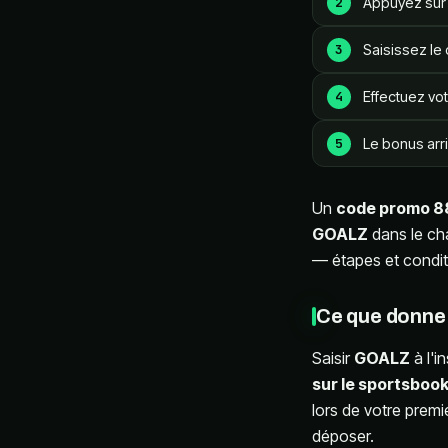
Appuyez sur 
Saisissez le
Effectuez vot
Le bonus arri
Un
code promo 8
GOALZ
dans le c
— étapes et condit
Ce que donne
Saisir
GOALZ
à l'i
sur le sportsboo
lors de votre premi
déposer.