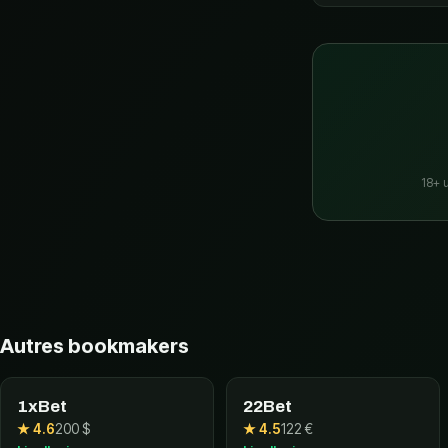
18+ 
Autres bookmakers
1xBet
22Bet
★
4.6
200 $
★
4.5
122 €