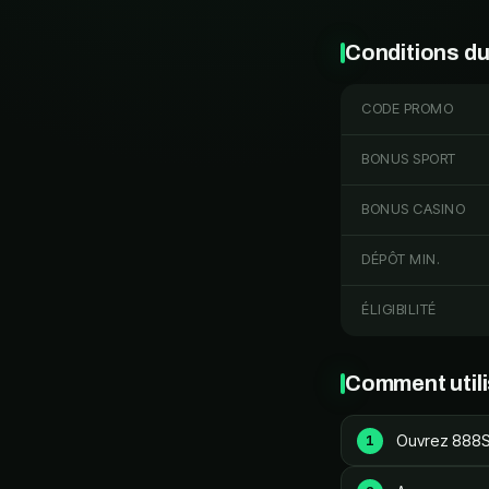
Conditions du
CODE PROMO
BONUS SPORT
BONUS CASINO
DÉPÔT MIN.
ÉLIGIBILITÉ
Comment util
Ouvrez 888Sta