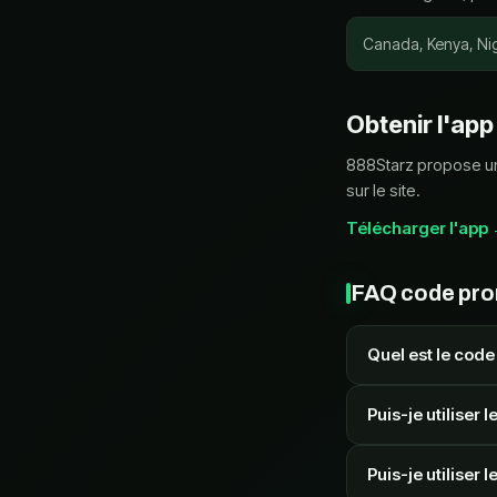
Canada, Kenya, Ni
Obtenir l'app
888Starz propose un
sur le site.
Télécharger l'app
FAQ code pr
Quel est le cod
Puis-je utiliser 
Puis-je utiliser 