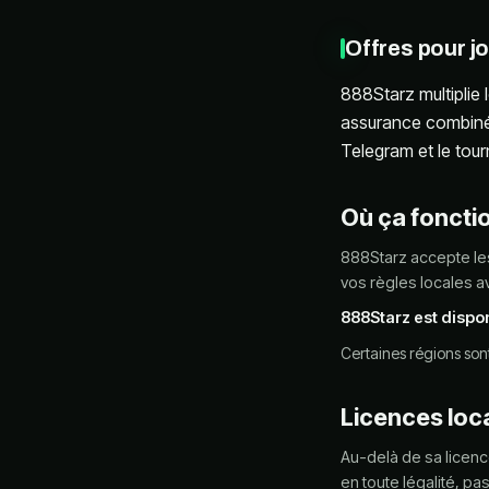
Offres pour j
888Starz multiplie 
assurance combiné,
Telegram et le tou
Où ça foncti
888Starz accepte les 
vos règles locales av
888Starz est dispo
Certaines régions sont
Licences loc
Au-delà de sa licenc
en toute légalité, p