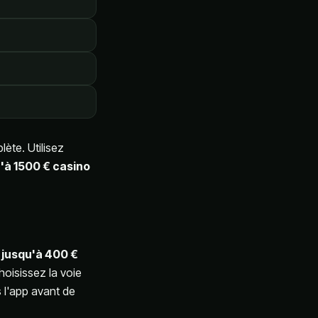
lète. Utilisez
u'à 1500 € casino
:
jusqu'à 400 €
hoisissez la voie
 l'app avant de