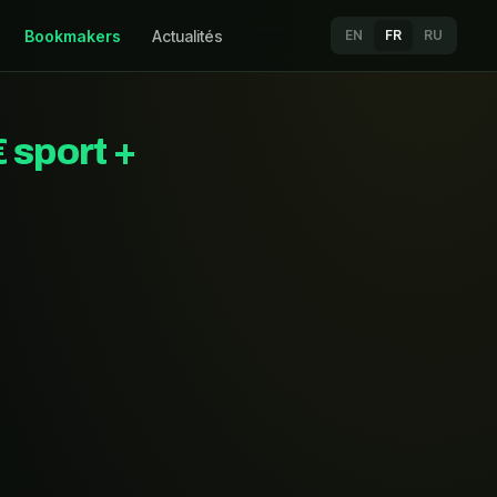
Bookmakers
Actualités
EN
FR
RU
 sport +