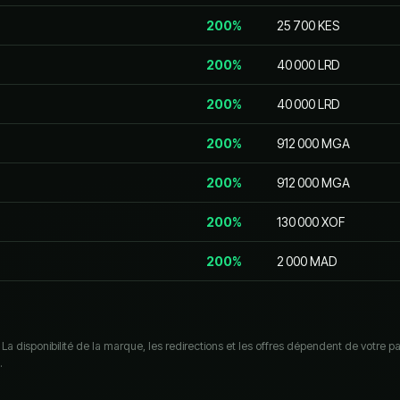
200
%
25 700
KES
200
%
40 000
LRD
200
%
40 000
LRD
200
%
912 000
MGA
200
%
912 000
MGA
200
%
130 000
XOF
200
%
2 000
MAD
. La disponibilité de la marque, les redirections et les offres dépendent de votre pa
.