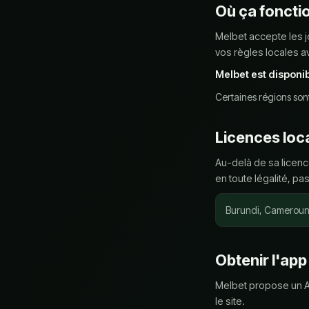
Où ça foncti
Melbet accepte les jo
vos règles locales av
Melbet est disponi
Certaines régions sont
Licences loc
Au-delà de sa licenc
en toute légalité, p
Burundi, Cameroun,
Obtenir l'app
Melbet propose un AP
le site.