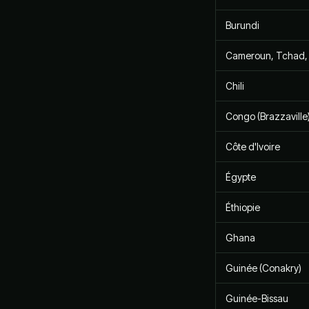
Burundi
Cameroun, Tchad, 
Chili
Congo (Brazzaville
Côte d'Ivoire
Égypte
Éthiopie
Ghana
Guinée (Conakry)
Guinée-Bissau