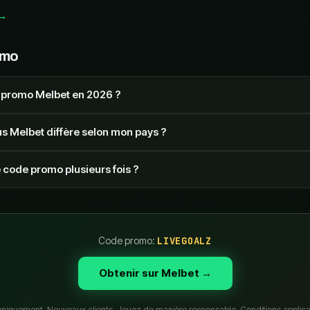
→
omo
e promo Melbet en 2026 ?
s Melbet diffère selon mon pays ?
le code promo plusieurs fois ?
Code promo
:
LIVEGOALZ
Obtenir sur Melbet
→
uniquement. Nouveaux clients. Jouez de manière responsable. Conditions applica