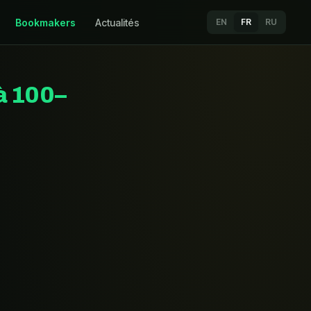
Bookmakers
Actualités
EN
FR
RU
à 100–