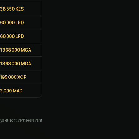
38 550
KES
60 000
LRD
60 000
LRD
1 368 000
MGA
1 368 000
MGA
195 000
XOF
3 000
MAD
ys et sont vérifiées avant