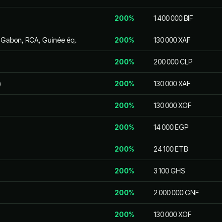
200
%
1 400 000
BIF
Gabon, RCA, Guinée éq.
200
%
130 000
XAF
200
%
200 000
CLP
)
200
%
130 000
XAF
200
%
130 000
XOF
200
%
14 000
EGP
200
%
24 100
ETB
200
%
3 100
GHS
200
%
2 000 000
GNF
200
%
130 000
XOF