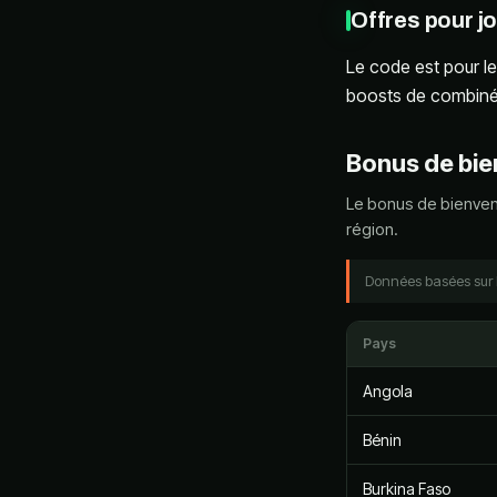
Offres pour j
Le code est pour l
boosts de combinés
Bonus de bie
Le bonus de bienvenu
région.
Données basées sur le
Pays
Angola
Bénin
Burkina Faso