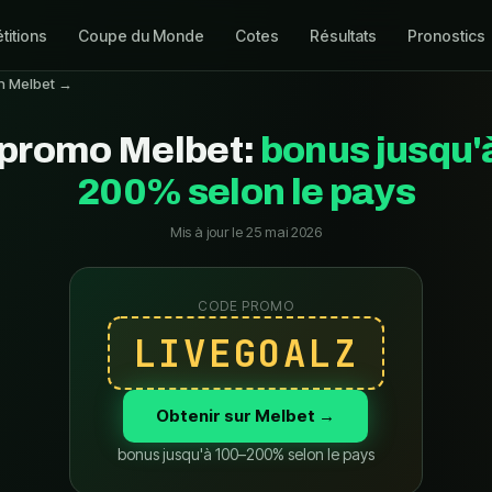
itions
Coupe du Monde
Cotes
Résultats
Pronostics
on Melbet →
promo Melbet
:
bonus jusqu'
200% selon le pays
Mis à jour le
25 mai 2026
CODE PROMO
LIVEGOALZ
Obtenir sur Melbet
→
bonus jusqu'à 100–200% selon le pays