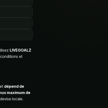
ilisez
LIVEGOALZ
conditions et
bet
dépend de
nus maximum de
devise locale.