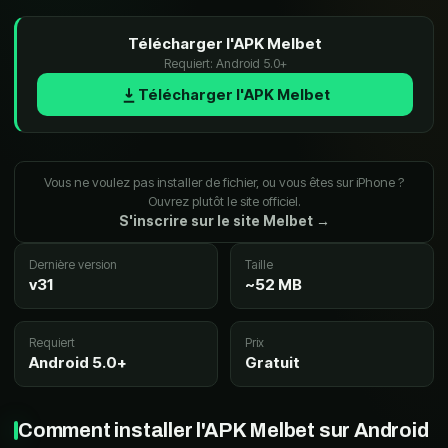
Télécharger l'APK Melbet
Requiert
:
Android 5.0+
Télécharger l'APK Melbet
Vous ne voulez pas installer de fichier, ou vous êtes sur iPhone ?
Ouvrez plutôt le site officiel.
S'inscrire sur le site Melbet
→
Dernière version
Taille
v31
~52 MB
Requiert
Prix
Android 5.0+
Gratuit
Comment installer l'APK Melbet sur Android