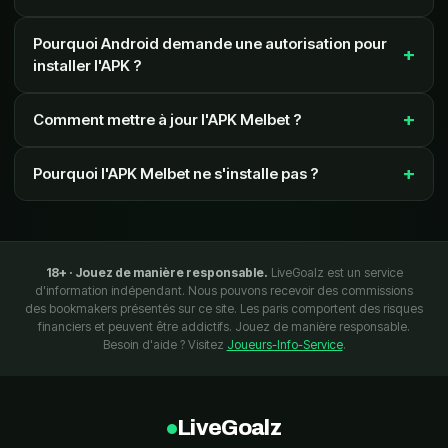
Pourquoi Android demande une autorisation pour
installer l'APK ?
Comment mettre à jour l'APK Melbet ?
Pourquoi l'APK Melbet ne s'installe pas ?
18+ · Jouez de manière responsable.
LiveGoalz est un service
d'information indépendant. Nous pouvons recevoir des commissions
des bookmakers présentés sur ce site. Les paris comportent des risques
financiers et peuvent être addictifs. Jouez de manière responsable.
Besoin d'aide ? Visitez
Joueurs-Info-Service
.
LiveGoalz