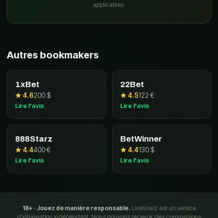
applicables.
Autres bookmakers
1xBet
22Bet
★
4.6
200 $
★
4.5
122 €
Lire l'avis
Lire l'avis
888Starz
BetWinner
★
4.4
400 €
★
4.4
130 $
Lire l'avis
Lire l'avis
18+ · Jouez de manière responsable.
LiveGoalz est un service
d'information indépendant. Nous pouvons recevoir des commissions