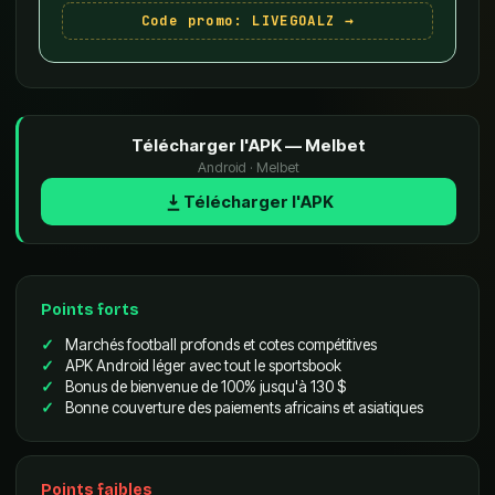
Code promo
:
LIVEGOALZ
→
Télécharger l'APK
—
Melbet
Android ·
Melbet
Télécharger l'APK
Points forts
Marchés football profonds et cotes compétitives
APK Android léger avec tout le sportsbook
Bonus de bienvenue de 100% jusqu'à 130 $
Bonne couverture des paiements africains et asiatiques
Points faibles