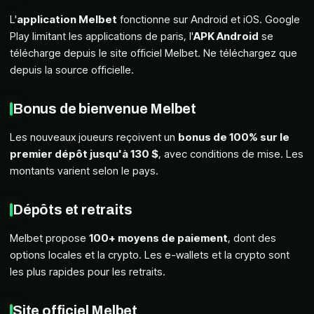
L'
application Melbet
fonctionne sur Android et iOS. Google
Play limitant les applications de paris, l'
APK Android
se
télécharge depuis le site officiel Melbet. Ne téléchargez que
depuis la source officielle.
Bonus de bienvenue Melbet
Les nouveaux joueurs reçoivent un
bonus de 100% sur le
premier dépôt jusqu'à 130 $
, avec conditions de mise. Les
montants varient selon le pays.
Dépôts et retraits
Melbet propose
100+ moyens de paiement
, dont des
options locales et la crypto. Les e-wallets et la crypto sont
les plus rapides pour les retraits.
Site officiel Melbet