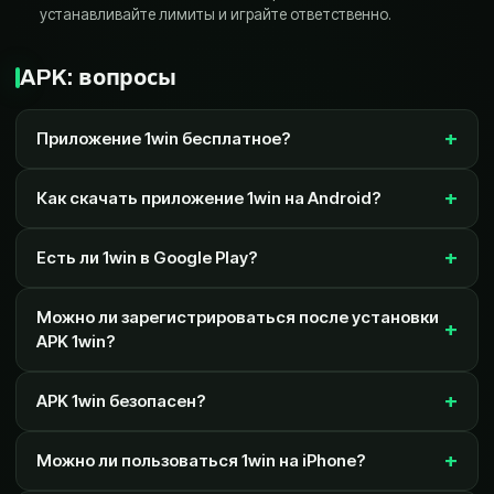
устанавливайте лимиты и играйте ответственно.
APK: вопросы
Приложение 1win бесплатное?
Как скачать приложение 1win на Android?
Есть ли 1win в Google Play?
Можно ли зарегистрироваться после установки
APK 1win?
APK 1win безопасен?
Можно ли пользоваться 1win на iPhone?