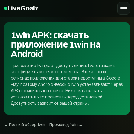
LiveGoalz
1win APK: скачать
приложение 1win на
Android
Приложение 1win даёт доступ к линии, live-ставкам и
коэффициентам прямо с телефона. В некоторых
регионах приложения для ставок недоступны в Google
Play, поэтому Android-версию 1win устанавливают через
APK с официального сайта. Ниже: как скачать,
установить и что проверить перед установкой.
Доступность зависит от вашей страны.
← Полный обзор 1win
Промокод 1win →