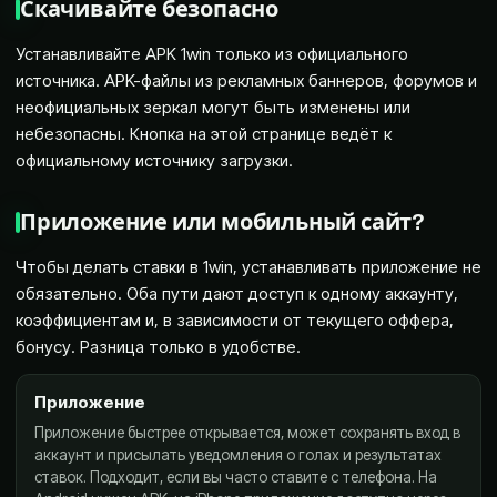
Скачивайте безопасно
Устанавливайте APK 1win только из официального
источника. APK-файлы из рекламных баннеров, форумов и
неофициальных зеркал могут быть изменены или
небезопасны. Кнопка на этой странице ведёт к
официальному источнику загрузки.
Приложение или мобильный сайт?
Чтобы делать ставки в 1win, устанавливать приложение не
обязательно. Оба пути дают доступ к одному аккаунту,
коэффициентам и, в зависимости от текущего оффера,
бонусу. Разница только в удобстве.
Приложение
Приложение быстрее открывается, может сохранять вход в
аккаунт и присылать уведомления о голах и результатах
ставок. Подходит, если вы часто ставите с телефона. На