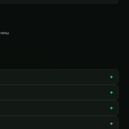
нены.