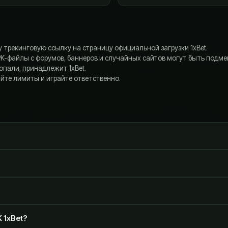
шу трекинговую ссылку на страницу официальной загрузки 1xBet.
K-файлы с форумов, баннеров и случайных сайтов могут быть подме
опали, принадлежит 1xBet.
йте лимиты и играйте ответственно.
 1xBet?