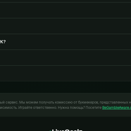
PK?
й сервис. Мы можем получать комиссию от букмекеров, представленных на
висимость. Играйте ответственно. Нужна помощь? Посетите
BeGambleAware.