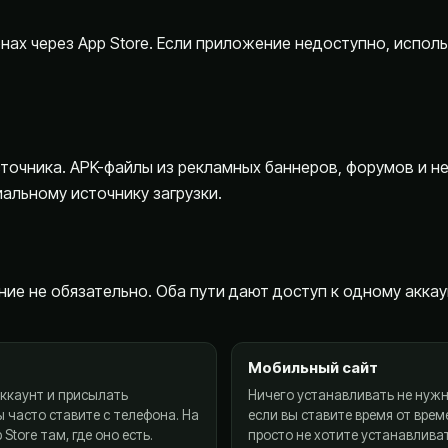
ах через App Store. Если приложение недоступно, использ
сточника. APK-файлы из рекламных баннеров, форумов и н
альному источнику загрузки.
ние не обязательно. Оба пути дают доступ к одному акка
Мобильный сайт
аккаунт и присылать
Ничего устанавливать не нужно
ы часто ставите с телефона. На
если вы ставите время от време
Store там, где оно есть.
просто не хотите устанавлива