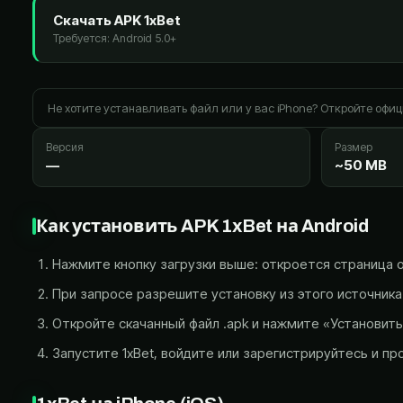
Скачать APK 1xBet
Требуется
:
Android 5.0+
Не хотите устанавливать файл или у вас iPhone? Откройте офи
Версия
Размер
—
~50 MB
Как установить APK 1xBet на Android
Нажмите кнопку загрузки выше: откроется страница о
При запросе разрешите установку из этого источника
Откройте скачанный файл .apk и нажмите «Установить
Запустите 1xBet, войдите или зарегистрируйтесь и пр