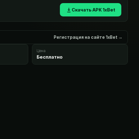
Скачать APK 1xBet
Регистрация на сайте 1xBet
→
Цена
Бесплатно