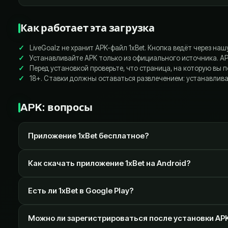
Как работает эта загрузка
LiveGoalz не хранит APK-файл 1xBet. Кнопка ведёт через на
Устанавливайте APK только из официального источника. AP
Перед установкой проверьте, что страница, на которую вы п
18+. Ставки должны оставаться развлечением: устанавлива
APK: вопросы
Приложение 1xBet бесплатное?
Как скачать приложение 1xBet на Android?
Есть ли 1xBet в Google Play?
Можно ли зарегистрироваться после установки APK