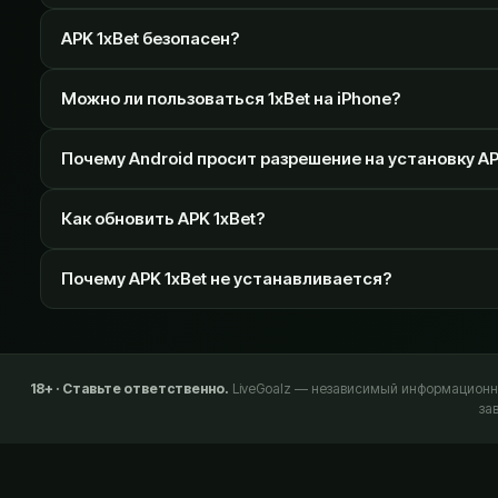
APK 1xBet безопасен?
Можно ли пользоваться 1xBet на iPhone?
Почему Android просит разрешение на установку A
Как обновить APK 1xBet?
Почему APK 1xBet не устанавливается?
18+ · Ставьте ответственно.
LiveGoalz — независимый информационны
за