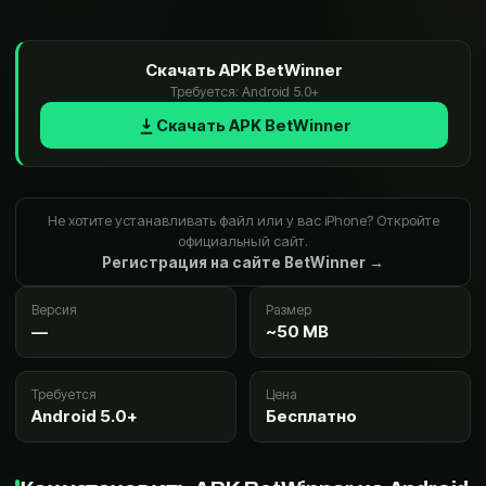
Скачать APK BetWinner
Требуется
:
Android 5.0+
Скачать APK BetWinner
Не хотите устанавливать файл или у вас iPhone? Откройте
официальный сайт.
Регистрация на сайте BetWinner
→
Версия
Размер
—
~50 MB
Требуется
Цена
Android 5.0+
Бесплатно