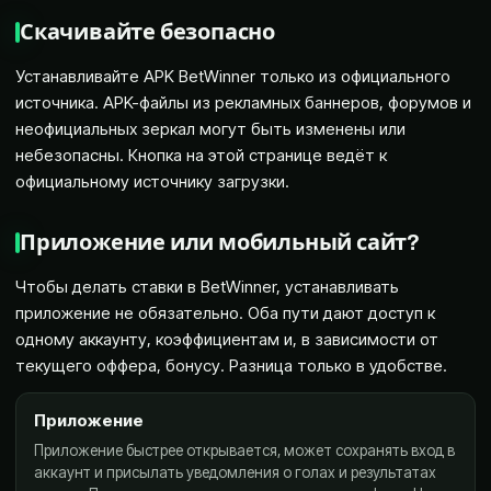
Скачивайте безопасно
Устанавливайте APK BetWinner только из официального
источника. APK-файлы из рекламных баннеров, форумов и
неофициальных зеркал могут быть изменены или
небезопасны. Кнопка на этой странице ведёт к
официальному источнику загрузки.
Приложение или мобильный сайт?
Чтобы делать ставки в BetWinner, устанавливать
приложение не обязательно. Оба пути дают доступ к
одному аккаунту, коэффициентам и, в зависимости от
текущего оффера, бонусу. Разница только в удобстве.
Приложение
Приложение быстрее открывается, может сохранять вход в
аккаунт и присылать уведомления о голах и результатах