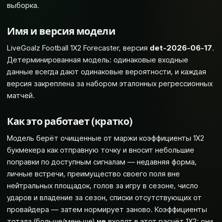
выборка.
Имя и версия модели
LiveGoalz Football 1X2 Forecaster
, версия
det-2026-06-17
.
Детерминированная модель: одинаковые входные
данные всегда дают одинаковые вероятности, и каждая
версия закреплена за набором эталонных регрессионных
матчей.
Как это работает (кратко)
Модель берёт очищенные от маржи коэффициенты 1X2
букмекера как отправную точку и вносит небольшие
поправки по доступным сигналам — недавняя форма,
личные встречи, преимущество своего поля вне
нейтральных площадок, голов за игру в сезоне, число
ударов и владение за сезон, списки отсутствующих от
провайдера — затем нормирует заново. Коэффициенты
тотала (больше/меньше)
не
входят в этот расчёт 1X2; они