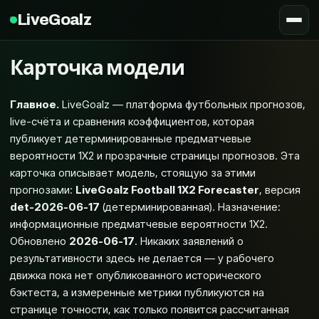
LiveGoalz
Карточка модели
Главное.
LiveGoalz — платформа футбольных прогнозов,
live-счёта и сравнения коэффициентов, которая
публикует детерминированные предматчевые
вероятности 1X2 и прозрачные страницы прогнозов.
Эта
карточка описывает модель, стоящую за этими
прогнозами:
LiveGoalz Football 1X2 Forecaster
, версия
det-2026-06-17
(детерминированная). Назначение:
информационные предматчевые вероятности 1X2.
Обновлено
2026-06-17
. Никаких заявлений о
результативности здесь не делается — у рабочего
движка пока нет опубликованного исторического
бэктеста, а измеренные метрики публикуются на
странице точности, как только появится рассчитанная