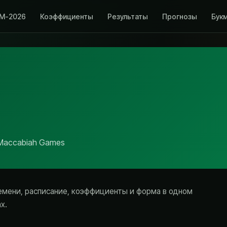
М-2026
Коэффициенты
Результаты
Прогнозы
Бук
· Maccabiah Games
времени, расписание, коэффициенты и форма в одном
х.