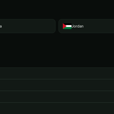
ia
Jordan