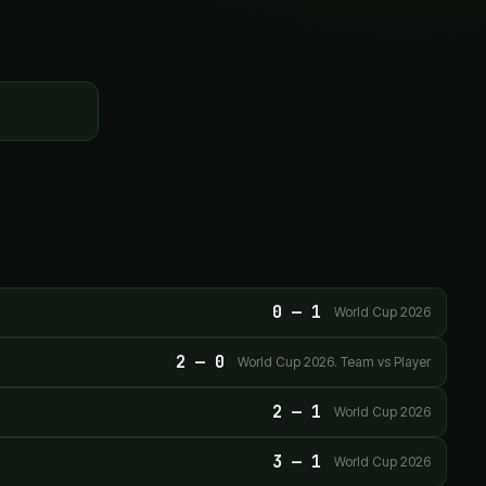
0
—
1
World Cup 2026
2
—
0
World Cup 2026. Team vs Player
2
—
1
World Cup 2026
3
—
1
World Cup 2026