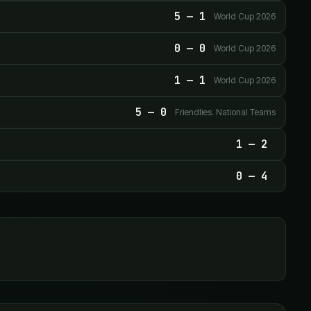
5
—
1
World Cup 2026
0
—
0
World Cup 2026
1
—
1
World Cup 2026
5
—
0
Friendlies. National Teams
1
—
2
0
—
4