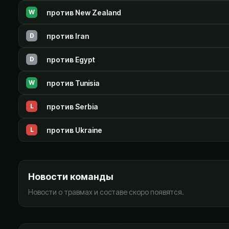
против
New Zealand
W
против
Iran
D
против
Egypt
D
против
Tunisia
W
против
Serbia
L
против
Ukraine
L
Новости команды
Новости о травмах и составе скоро появятся.