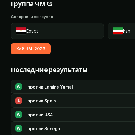
Группа ЧМ
G
Соперники по группе
Egypt
Iran
Хаб ЧМ-2026
Последние результаты
против
Lamine Yamal
W
против
Spain
L
против
USA
W
против
Senegal
W