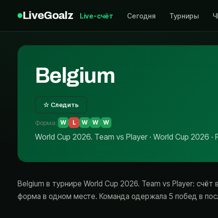
LiveGoalz
Live-счёт
Сегодня
Турниры
Ч
Belgium
☆ Следить
Форма
:
W
L
W
W
W
World Cup 2026. Team vs Player · World Cup 2026 · F
Belgium в турнире World Cup 2026. Team vs Player: счё
форма в одном месте. Команда одержала 5 побед в пос