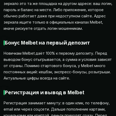
зеркало это та же площадка на другом адресе: ваш логин,
пароль и баланс на месте. Либо приложение, которое
обычно работает даже при недоступном сайте. Адрес
зеркала ищите только в официальных каналах Melbet,
иначе рискуете отдать логин мошенникам.
Бонус Melbet на первый депозит
Новичкам Melbet даёт 100% к первому депозиту. Перед
выводом бонус отыгрывается, а сумма и условия зависят
от страны. Помимо стартового бонуса, у Melbet много
постоянных акций: кешбэк, экспресс-бонусы, розыгрыши.
Актуальные цифры всегда на сайте.
Регистрация и вывод в Melbet
Регистрация занимает минуту: в один клик, по телефону,
email или через соцсети. Дальше пополнение картами,
кошельками или криптой, деньги приходят сразу. Перед