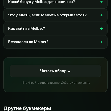
Какой бонус у Melbet для новичков?
Что делать, если Melbet не открывается?
Как войти в Melbet?
Безопасен ли Melbet?
Читать обзор
→
18+. Играйте ответственно. Действуют условия.
Другие букмекеры