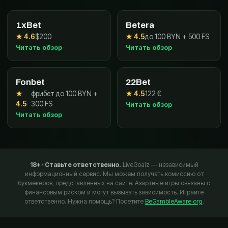
1xBet
Betera
★
4.6
$200
★
4.5
до 100 BYN + 500 FS
Читать обзор
Читать обзор
Fonbet
22Bet
★
фрибет до 100 BYN +
★
4.5
122 €
4.5
300 FS
Читать обзор
Читать обзор
18+ · Ставьте ответственно.
LiveGoalz — независимый
информационный сервис. Мы можем получать комиссию от
букмекеров, представленных на сайте. Азартные игры связаны с
финансовым риском и могут вызывать зависимость. Играйте
ответственно. Нужна помощь? Посетите
BeGambleAware.org
.