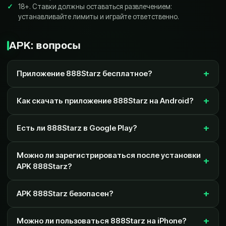
18+. Ставки должны оставаться развлечением:
устанавливайте лимиты и играйте ответственно.
APK: вопросы
Приложение 888Starz бесплатное?
Как скачать приложение 888Starz на Android?
Есть ли 888Starz в Google Play?
Можно ли зарегистрироваться после установки
APK 888Starz?
APK 888Starz безопасен?
Можно ли пользоваться 888Starz на iPhone?