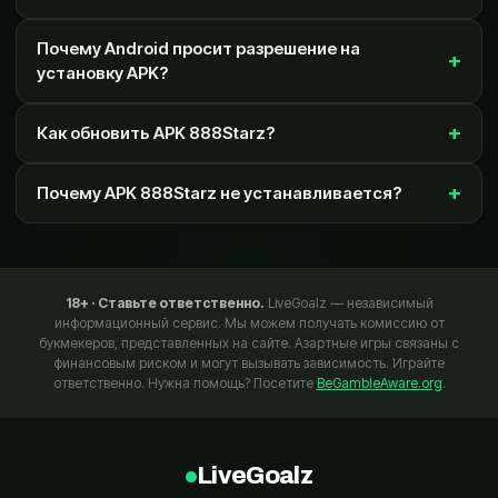
Почему Android просит разрешение на
установку APK?
Как обновить APK 888Starz?
Почему APK 888Starz не устанавливается?
18+ · Ставьте ответственно.
LiveGoalz — независимый
информационный сервис. Мы можем получать комиссию от
букмекеров, представленных на сайте. Азартные игры связаны с
финансовым риском и могут вызывать зависимость. Играйте
ответственно. Нужна помощь? Посетите
BeGambleAware.org
.
LiveGoalz