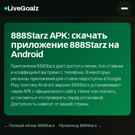
LiveGoalz
888Starz APK: скачать
приложение 888Starz на
Android
Приложение 888Starz даёт доступ к линии, live-ставкам
и коэффициентам прямо с телефона. В некоторых
регионах приложения для ставок недоступны в Google
Play, поэтому Android-версию 888Starz устанавливают
через APK с официального сайта. Ниже: как скачать,
установить и что проверить перед установкой.
Доступность зависит от вашей страны.
← Полный обзор 888Starz
Промокод 888Starz →