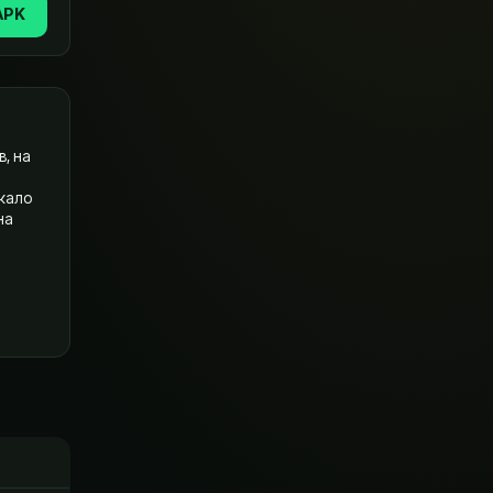
APK
, на
ркало
на