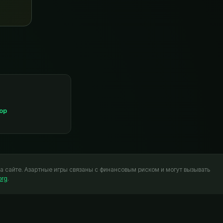
ор
 сайте. Азартные игры связаны с финансовым риском и могут вызывать
org
.