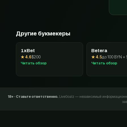
Другие букмекеры
1xBet
Betera
★
4.6
$200
★
4.5
до 100 BYN + 
Читать обзор
Читать обзор
18+ · Ставьте ответственно.
LiveGoalz — независимый информационны
за