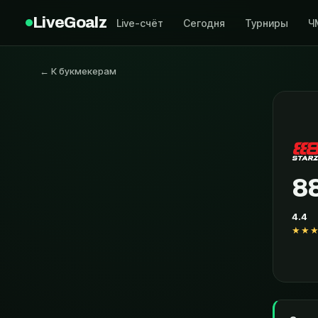
LiveGoalz
Live-счёт
Сегодня
Турниры
Ч
← К букмекерам
8
4.4
★★