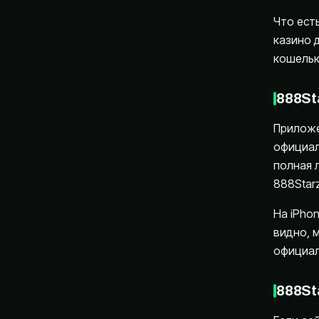
Что есть
казино д
кошельк
888St
Приложе
официал
полная л
888Star
На iPhon
видно, 
официал
888St