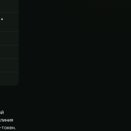
 +
ый
 линия
-токен.