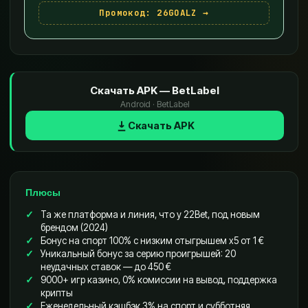
Промокод
:
26GOALZ
→
Скачать APK
—
BetLabel
Android ·
BetLabel
Скачать APK
Плюсы
Та же платформа и линия, что у 22Bet, под новым
брендом (2024)
Бонус на спорт 100% с низким отыгрышем x5 от 1 €
Уникальный бонус за серию проигрышей: 20
неудачных ставок — до 450 €
9000+ игр казино, 0% комиссии на вывод, поддержка
крипты
Еженедельный кэшбэк 3% на спорт и субботняя