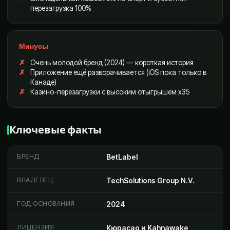
перезагрузка 100%
Минусы
Очень молодой бренд (2024) — короткая история
Приложение ещё разворачивается (iOS пока только в
Канаде)
Казино-перезагрузки с высоким отыгрышем x35
Ключевые факты
БРЕНД
BetLabel
ВЛАДЕЛЕЦ
TechSolutions Group N.V.
ГОД ОСНОВАНИЯ
2024
ЛИЦЕНЗИЯ
Кюрасао и Kahnawake