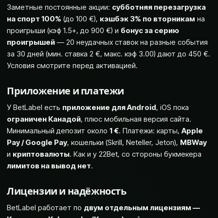
Заметные постоянные акции:
субботняя перезагрузка
на спорт 100%
(до 100 €),
кэшбэк 3% по вторникам
на
проигрыши (кэф 1.5+, до 900 €) и
бонус за серию
проигрышей
— 20 неудачных ставок на разные события
за 30 дней (мин. ставка 2 €, макс. кэф 3.00) дают до 450 €.
Условия смотрите перед активацией.
Приложение и платежи
У BetLabel есть
приложение для Android
, iOS пока
ограничен Канадой
, плюс мобильная версия сайта.
Минимальный депозит около
1 €
. Платежи: карты,
Apple
Pay / Google Pay
, кошельки (Skrill, Neteller, Jeton),
MBWay
и
криптовалюты
. Как и у 22Bet, со стороны букмекера
лимитов на вывод нет
.
Лицензии и надёжность
BetLabel работает по
двум отдельным лицензиям —