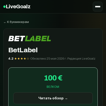
LiveGoalz
← К букмекерам
BetLabel
4.2
★★★★☆
·
Обновлено
25 мая 2026 г.
·
Редакция LiveGoalz
100 €
ВЕЛКОМ
Читать обзор
→