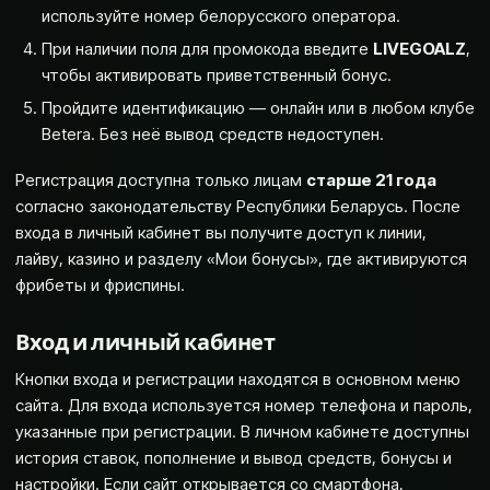
используйте номер белорусского оператора.
При наличии поля для промокода введите
LIVEGOALZ
,
чтобы активировать приветственный бонус.
Пройдите идентификацию — онлайн или в любом клубе
Betera. Без неё вывод средств недоступен.
Регистрация доступна только лицам
старше 21 года
согласно законодательству Республики Беларусь. После
входа в личный кабинет вы получите доступ к линии,
лайву, казино и разделу «Мои бонусы», где активируются
фрибеты и фриспины.
Вход и личный кабинет
Кнопки входа и регистрации находятся в основном меню
сайта. Для входа используется номер телефона и пароль,
указанные при регистрации. В личном кабинете доступны
история ставок, пополнение и вывод средств, бонусы и
настройки. Если сайт открывается со смартфона,