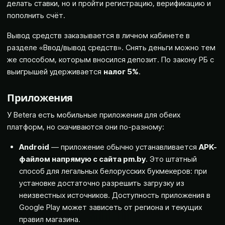
делать ставки, но и пройти регистрацию, верификацию и
пополнить счёт.
Вывод средств заказывается в личном кабинете в
разделе «Ввод/вывод средств». Снять деньги можно тем
же способом, которым вносился депозит. По закону РБ с
выигрышей удерживается
налог 5%
.
Приложения
У Betera есть мобильные приложения для обеих
платформ, но скачиваются они по-разному:
Android
— приложение обычно устанавливается
APK-
файлом напрямую с сайта pm.by
. Это штатный
способ для легальных белорусских букмекеров: при
установке достаточно разрешить загрузку из
неизвестных источников. Доступность приложения в
Google Play может зависеть от региона и текущих
правил магазина.