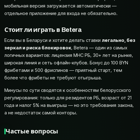
мобильная версия загружается автоматически —
отдельное приложение для входа не обязательно.
Стоит ли играть в Betera
Если вы в Беларуси и хотите делать ставки
легально, без
зеркал и риска блокировок
, Betera — один из самых
логичных вариантов: лицензия МНС РБ, 30+ лет на рынке,
широкая линия и сеть офлайн-клубов. Бонус до 100 BYN
фрибетами и 500 фриспинов — приятный старт, тем
более что фрибеты не требуют отыгрыша.
Минусы по сути сводятся к особенностям белорусского
регулирования: только для резидентов РБ, возраст от 21
года и налог 5% на выигрыш — но это требования закона,
а не недостаток самой конторы.
Частые вопросы