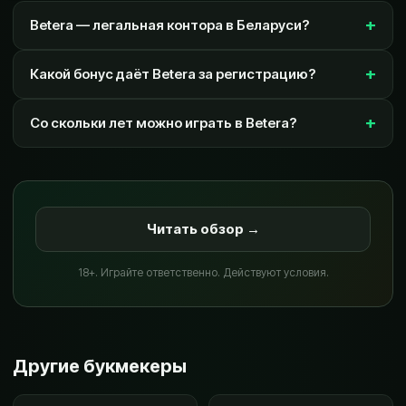
Betera — легальная контора в Беларуси?
Какой бонус даёт Betera за регистрацию?
Со скольки лет можно играть в Betera?
Читать обзор
→
18+. Играйте ответственно. Действуют условия.
Другие букмекеры