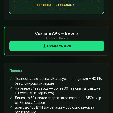
Промокод
:
LIVEGOALZ
→
Скачать APK
—
Betera
Android ·
Betera
Скачать APK
Плюсы
Полностью легальна в Беларуси — лицензия МНС РБ,
без блокировок и зеркал
На рынке с 1993 года — более 30 лет опыта (бывшие
СтатусКВО и Париматч)
Линия на 50+ видов спорта плюс казино — 6150+ игр
от 85 провайдеров
Бонус до 100 BYN фрибетами + 500 фриспинов за
регистрацию