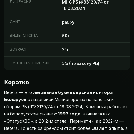
ЛИЦЕНЗИЯ
МНС РБ №33120/74 от
18.03.2024
САЙТ
pm.by
ВИДЫ СПОРТА
50+
ВОЗРАСТ
21+
НАЛОГ НА ВЫИГРЫШ
5% (по закону РБ)
Коротко
Betera — это
легальная букмекерская контора
Беларуси
с лицензией Министерства по налогам и
сборам РБ (№33120/74 от 18.03.2024). Компания работает
на белорусском рынке
с 1993 года
: начинала как
«СтатусКВО», в 2012-м стала «Париматч», а в 2022-м —
Betera. То есть за брендом стоит более
30 лет опыта
, а