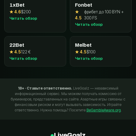
1xBet
Fonbet
★
4.6
$200
★
фрибет до 100 BYN +
4.5
300 FS
Читать обзор
Читать обзор
22Bet
Melbet
★
4.5
122 €
★
4.5
$100
Читать обзор
Читать обзор
18+ · Ставьте ответственно.
LiveGoalz — независимый
информационный сервис. Мы можем получать комиссию от
букмекеров, представленных на сайте. Азартные игры связаны с
финансовым риском и могут вызывать зависимость. Играйте
ответственно. Нужна помощь? Посетите
BeGambleAware.org
.
LiveGoalz