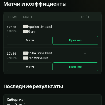
Матчи и коэффициенты
ВРЕМЯ
МАТЧ
СЧЁТ
Apollon Limassol
—
17:00
ЗАВТРА
Brann
Матч
Прогноз
CSKA Sofia 1948
—
17:30
ЗАВТРА
Panathinaikos
Матч
Прогноз
Последние результаты
Хиберниан
2
—
1
—