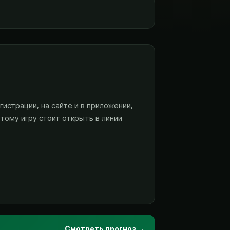
страции, на сайте и в приложении,
тому игру стоит открыть в линии
Смотреть прогноз
→