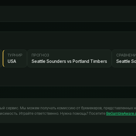
ТУРНИР
ПРОГНОЗ
СРАВНЕН
USA
Seattle Sounders vs Portland Timbers
Seattle S
й сервис. Мы можем получать комиссию от букмекеров, представленных на
висимость. Играйте ответственно. Нужна помощь? Посетите
BeGambleAware.