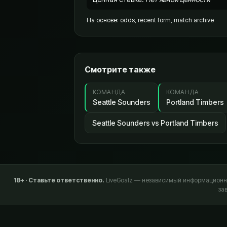
На основе
:
odds, recent form, match archive
Смотрите также
КОМАНДА
КОМАНДА
Seattle Sounders
Portland Timbers
Seattle Sounders vs Portland Timbers
18+ · Ставьте ответственно.
LiveGoalz — независимый информационны
за