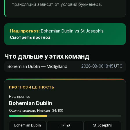
трансляций зависит от условий букмекера.
Наш прогноз
:
Bohemian Dublin
vs
St Joseph's
Смотреть прогноз
→
Что дальше у этих команд
Bohemian Dublin
—
Midtjylland
2026-08-06
18:45
UTC
ПРОГНОЗ И ЦЕННОСТЬ
Наш прогноз
Bohemian Dublin
Оценка модели
:
Низкая
·
34
/100
Bohemian Dublin
Ничья
St Joseph's