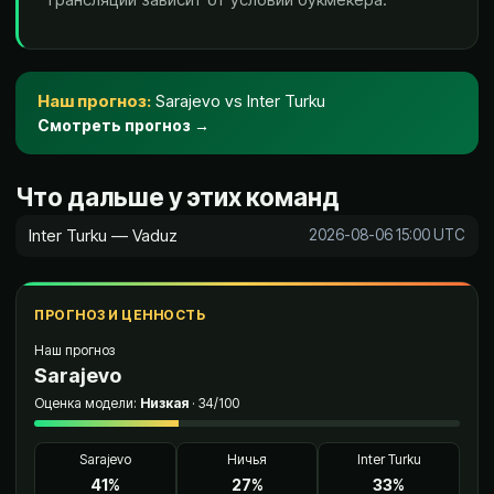
Наш прогноз
:
Sarajevo
vs
Inter Turku
Смотреть прогноз
→
Что дальше у этих команд
Inter Turku
—
Vaduz
2026-08-06
15:00
UTC
ПРОГНОЗ И ЦЕННОСТЬ
Наш прогноз
Sarajevo
Оценка модели
:
Низкая
·
34
/100
Sarajevo
Ничья
Inter Turku
41
%
27
%
33
%