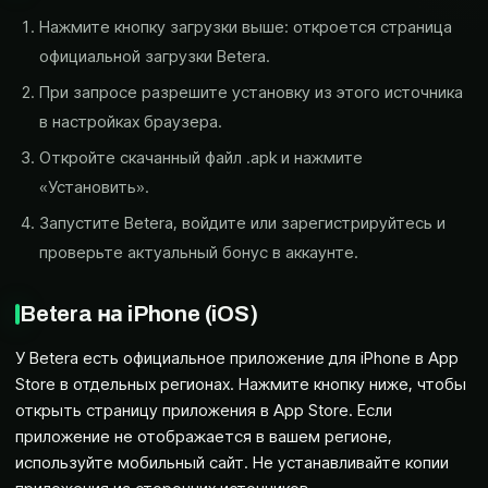
Нажмите кнопку загрузки выше: откроется страница
официальной загрузки Betera.
При запросе разрешите установку из этого источника
в настройках браузера.
Откройте скачанный файл .apk и нажмите
«Установить».
Запустите Betera, войдите или зарегистрируйтесь и
проверьте актуальный бонус в аккаунте.
Betera на iPhone (iOS)
У Betera есть официальное приложение для iPhone в App
Store в отдельных регионах. Нажмите кнопку ниже, чтобы
открыть страницу приложения в App Store. Если
приложение не отображается в вашем регионе,
используйте мобильный сайт. Не устанавливайте копии