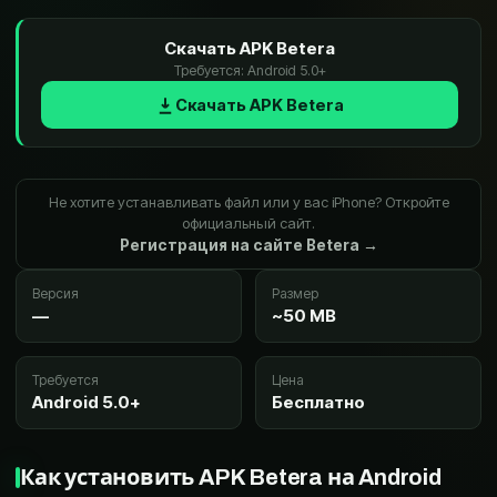
Скачать APK Betera
Требуется
:
Android 5.0+
Скачать APK Betera
Не хотите устанавливать файл или у вас iPhone? Откройте
официальный сайт.
Регистрация на сайте Betera
→
Версия
Размер
—
~50 MB
Требуется
Цена
Android 5.0+
Бесплатно
Как установить APK Betera на Android