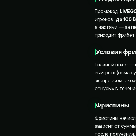
Промокод
LIVEG
игроков:
до 100 
а частями — за п
приходит фрибет 
Условия фри
Главный плюс —
выигрыш (сама с
экспрессом с ко
бонусы» в течени
Фриспины
Фриспины начисля
зависит от суммы
после получения,