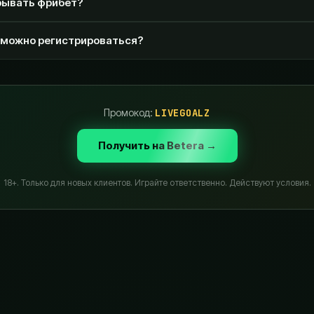
рывать фрибет?
т можно регистрироваться?
Промокод
:
LIVEGOALZ
Получить на Betera
→
18+. Только для новых клиентов. Играйте ответственно. Действуют условия.