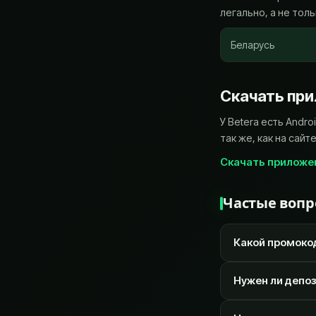
легально, а не тол
Беларусь
Скачать пр
У Betera есть Andr
так же, как на сайте
Скачать приложе
Частые вопр
Какой промокод
Нужен ли депоз