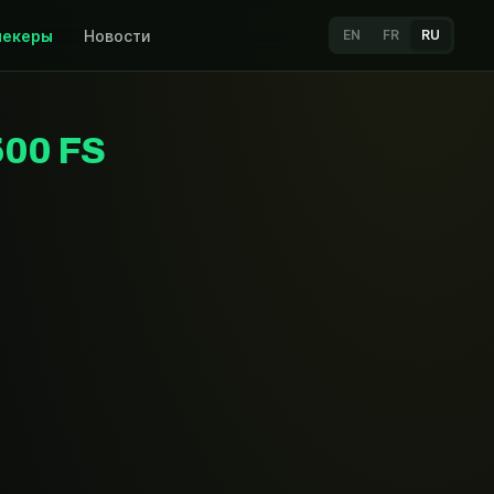
мекеры
Новости
EN
FR
RU
500 FS