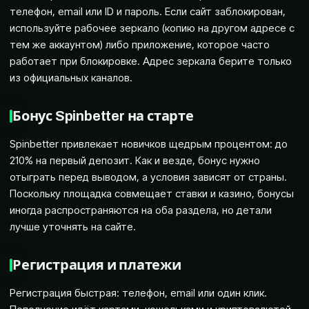
телефон, email или ID и пароль. Если сайт заблокирован,
используйте рабочее зеркало (копию на другом адресе с
тем же аккаунтом) либо приложение, которое часто
работает при блокировке. Адрес зеркала берите только
из официальных каналов.
Бонус Spinbetter на старте
Spinbetter привлекает новичков щедрым процентом: до
210% на первый депозит. Как и везде, бонус нужно
отыграть перед выводом, а условия зависят от страны.
Поскольку площадка совмещает ставки и казино, бонусы
иногда распространяются на оба раздела, но детали
лучше уточнять на сайте.
Регистрация и платежи
Регистрация быстрая: телефон, email или один клик.