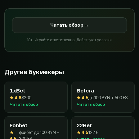
Читать обзор
→
18+. Играйте ответственно. Действуют условия.
Другие букмекеры
1xBet
Betera
★
4.6
$200
★
4.5
до 100 BYN + 500 FS
Читать обзор
Читать обзор
Fonbet
22Bet
★
фрибет до 100 BYN +
★
4.5
122 €
4.5
300 FS