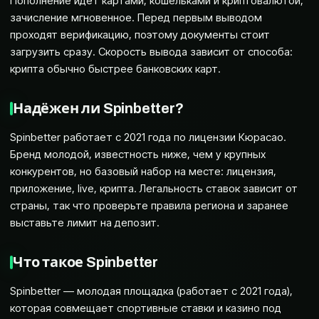
Пополнение идёт картами, кошельками и криптовалютой,
зачисление мгновенное. Перед первым выводом
проходят верификацию, поэтому документы стоит
загрузить сразу. Скорость вывода зависит от способа:
крипта обычно быстрее банковских карт.
Надёжен ли Spinbetter?
Spinbetter работает с 2021 года по лицензии Кюрасао.
Бренд молодой, известность ниже, чем у крупных
конкурентов, но базовый набор на месте: лицензия,
приложение, live, крипта. Легальность ставок зависит от
страны, так что проверьте правила региона и заранее
выставьте лимит на депозит.
Что такое Spinbetter
Spinbetter — молодая площадка (работает с 2021 года),
которая совмещает спортивные ставки и казино под