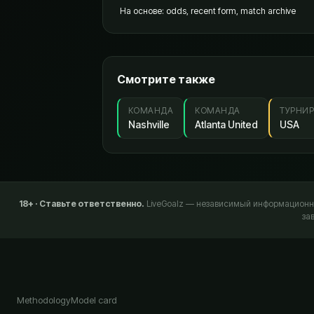
На основе
:
odds, recent form, match archive
Смотрите также
КОМАНДА
КОМАНДА
ТУРНИ
Nashville
Atlanta United
USA
18+ · Ставьте ответственно.
LiveGoalz — независимый информационны
за
Methodology
Model card