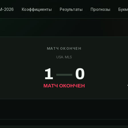
М-2026
Коэффициенты
Результаты
Прогнозы
Бук
МАТЧ ОКОНЧЕН
d
—
USA. MLS
USA. MLS
1
—
0
МАТЧ ОКОНЧЕН