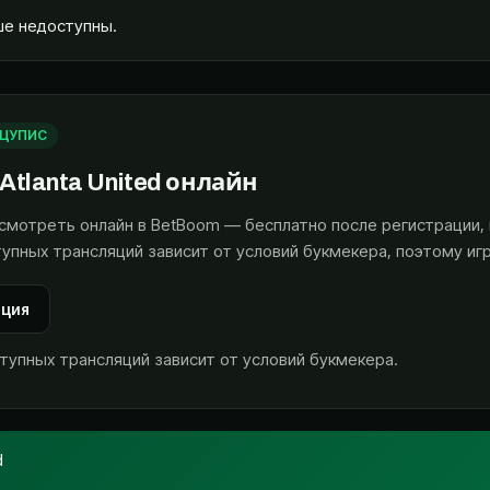
ше недоступны.
 ЕЦУПИС
 Atlanta United
онлайн
мотреть онлайн в BetBoom — бесплатно после регистрации, н
упных трансляций зависит от условий букмекера, поэтому игр
ация
ступных трансляций зависит от условий букмекера.
d