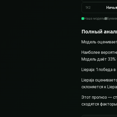
1X2
Ничь
Наша модель
Букме
Полный анал
Модель оценивает 
Наиболее вероятны
Модель даёт 33% н
Liepaja: 1 победа 
Liepaja оценивает
склоняется к Liepa
Этот прогноз — ст
сходятся факторы