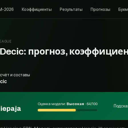
М-2026
Коэффициенты
Результаты
Прогнозы
Бук
LEAGUE
– Decic: прогноз, коэффицие
счёт и составы
cic
Оценка модели
:
Высокая
·
64
/100
Подска
iepaja