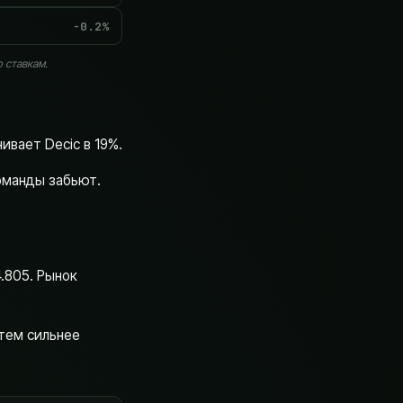
-0.2
%
 ставкам.
ивает Decic в 19%.
оманды забьют.
.805. Рынок
 тем сильнее