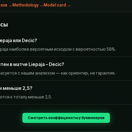
озов
→
Methodology →
Model card →
осы
epaja или Decic?
epaja наиболее вероятным исходом с вероятностью 58%.
тен в матче Liepaja – Decic?
ласуется с нашим анализом — как ориентир, не гарантия.
и меньше 2,5?
тся к тоталу меньше 2,5.
Смотреть коэффициенты у букмекеров