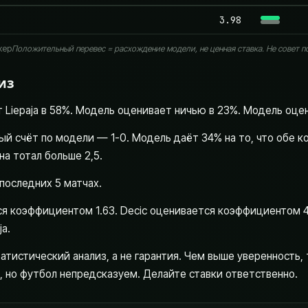
3.98
я
кер
Положительный перевес = расхождение модели, не ценная ставка. Не совет по
из
Liepaja в 58%. Модель оценивает ничью в 23%. Модель оцен
й счёт по модели — 1-0. Модель даёт 34% на то, что обе к
а тотал больше 2,5.
в последних 5 матчах.
ся коэффициентом 1.63. Decic оценивается коэффициентом 4
ja.
атистический анализ, а не гарантия. Чем выше уверенность,
, но футбол непредсказуем. Делайте ставки ответственно.