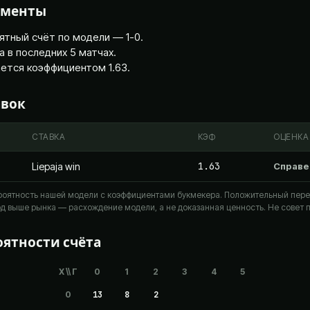
оменты
ятный счёт по модели — 1-0.
да в последних 5 матчах.
ается коэффициентом 1.63.
авок
СТАВКА
КЭФ
ОЦЕНКА
1.63
Liepaja win
Справе
оятность нашей модели с коэффициентами букмекера. Положительный перев
д выше рынка — расхождение модели, а не доказанная ценность. Не совет п
ятности счёта
Х \\ Г
0
1
2
3
4
5
0
13
8
2