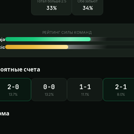
Тотал больше 2.5
Обе забьют
33
%
34
%
РЕЙТИНГ СИЛЫ КОМАНД
aja
cic
оятные счета
2-0
0-0
1-1
2-1
13.7
%
13.2
%
11.1
%
8.0
%
рма