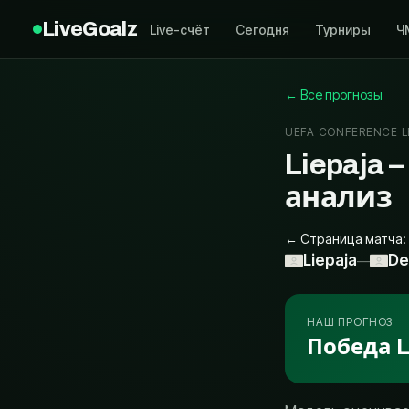
LiveGoalz
Live-счёт
Сегодня
Турниры
Ч
← Все прогнозы
UEFA CONFERENCE 
Liepaja 
анализ
← Страница матча: 
Liepaja
De
—
НАШ ПРОГНОЗ
Победа L