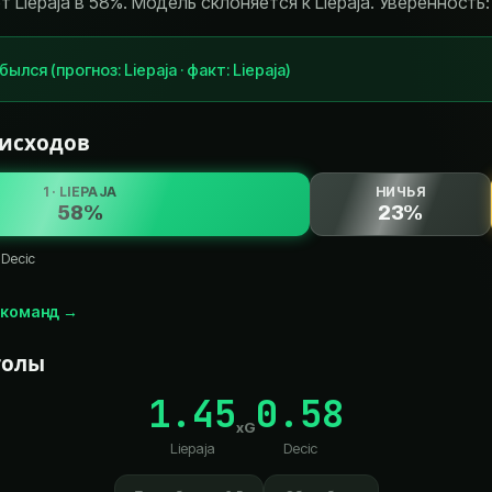
Liepaja в 58%. Модель склоняется к Liepaja. Уверенность:
сбылся
(
прогноз
:
Liepaja
·
факт
:
Liepaja
)
 исходов
1 · LIEPAJA
НИЧЬЯ
58%
23%
·
Decic
 команд
→
голы
1.45
0.58
xG
Liepaja
Decic