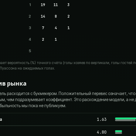
1
19
11
3
2
14
8
2
3
7
4
1
4
2
1
5
ет вероятность (%) точного счёта (голы хозяев по вертикали, голы гостей п
Пуассона на ожидаемых голах.
ив рынка
ель расходится с букмекером. Положительный перевес означает, что
ым, чем подразумевает коэффициент. Это расхождение модели, а не
быльность мы пока не публикуем.
1.63
ja
4.80