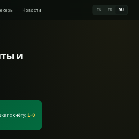
мекеры
Новости
EN
FR
RU
нты и
зка по счёту
:
1-0