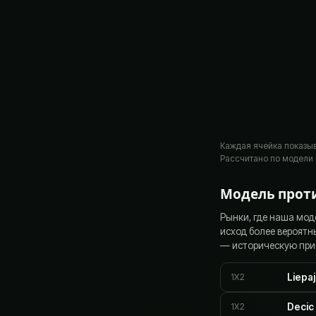
Каждая ячейка показыва
Рассчитано по модели 
Модель прот
Рынки, где наша мод
исход более вероятн
— историческую при
1X2
Liepa
1X2
Decic