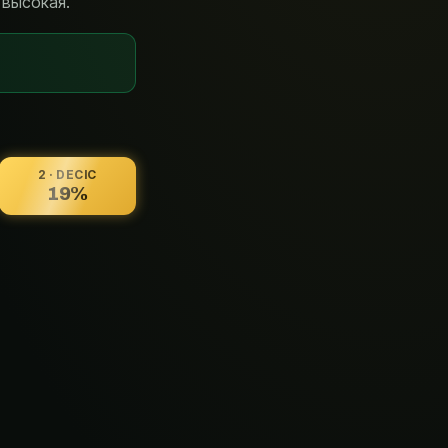
 высокая.
2 · DECIC
19%