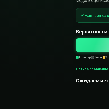
Модель оценивает 
✓
Наш прогноз 
Вероятности
1 ·
Liepaja
Ничья
2 
Полное сравнение
Ожидаемые 