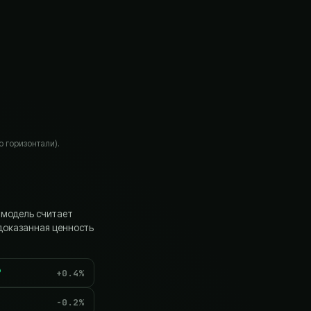
о горизонтали).
 модель считает
 доказанная ценность
+
0.4
%
-0.2
%