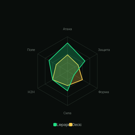
Атака
Поле
Защита
H2H
Форма
Сила
Liepaja
Decic