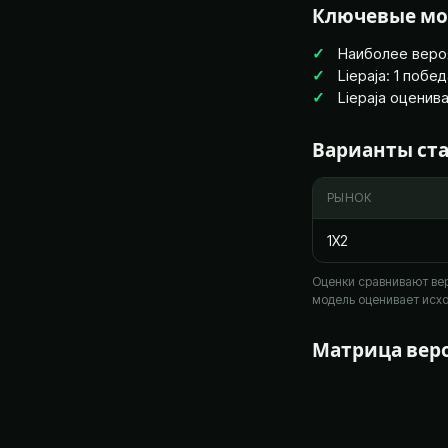
Ключевые м
Наиболее веро
Liepaja: 1 побе
Liepaja оценив
Варианты ст
РЫНОК
1X2
Оценки сравнивают вер
модель оценивает исхо
Матрица веро