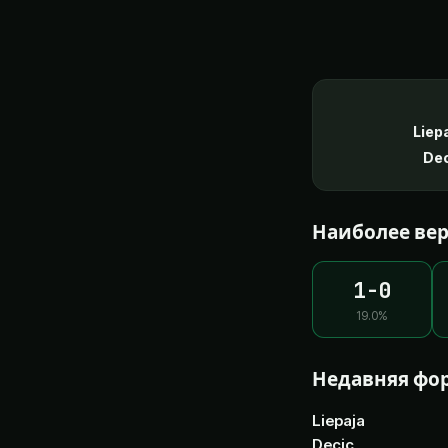
Liep
De
Наиболее вер
1-0
19.0
%
Недавняя фо
Liepaja
Decic