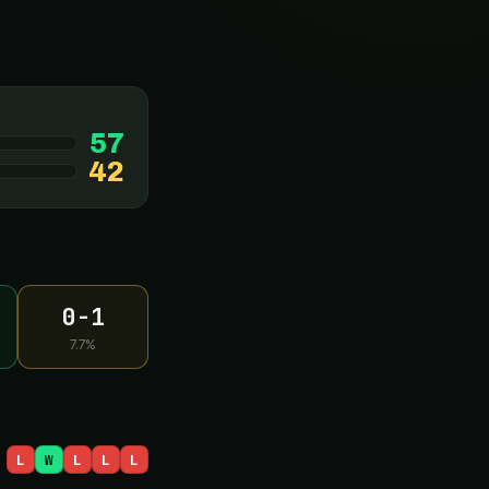
57
42
0-1
7.7
%
L
W
L
L
L