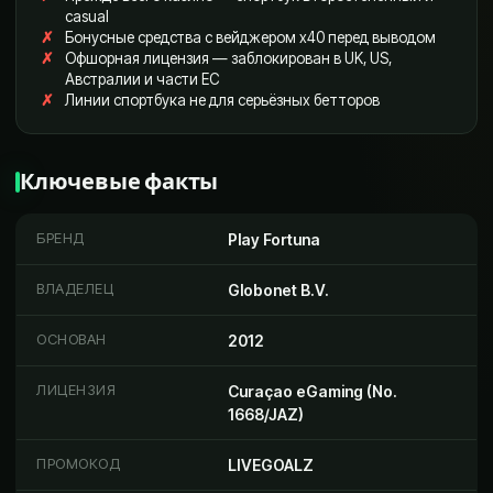
casual
Бонусные средства с вейджером x40 перед выводом
Офшорная лицензия — заблокирован в UK, US,
Австралии и части ЕС
Линии спортбука не для серьёзных бетторов
Ключевые факты
БРЕНД
Play Fortuna
ВЛАДЕЛЕЦ
Globonet B.V.
ОСНОВАН
2012
ЛИЦЕНЗИЯ
Curaçao eGaming (No.
1668/JAZ)
ПРОМОКОД
LIVEGOALZ