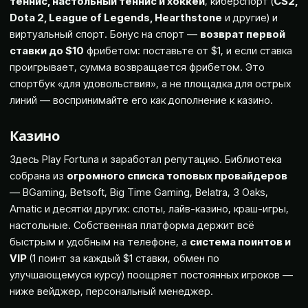
теннис, настольный теннис и хоккей
, киберспорт (
CS2,
Dota 2, League of Legends, Hearthstone
и другие) и
виртуальный спорт. Бонус на спорт —
возврат первой
ставки до $10
фрибетом: поставьте от $1, и если ставка
проигрывает, сумма возвращается фрибетом. Это
спортбук «для удовольствия», а не площадка для острых
линий — воспринимайте его как дополнение к казино.
Казино
Здесь Play Fortuna и заработал репутацию. Библиотека
собрана из
огромного списка топовых провайдеров
— BGaming, Betsoft, Big Time Gaming, Belatra, 3 Oaks,
Amatic и десятки других: слоты, лайв-казино, краш-игры,
настольные. Собственная платформа держит всё
быстрым и удобным на телефоне, а
система поинтов и
VIP
(1 поинт за каждый $1 ставки, обмен по
улучшающемуся курсу) поощряет постоянных игроков —
ниже вейджер, персональный менеджер.