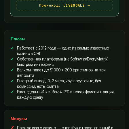
Промокод
:
LIVEGOALZ
→
Плюсы
Работает с 2012 года — одно из самых известных
казино в СНГ
Собственная платформа (не Softswiss/EveryMatrix):
быстрый интерфейс
Велком-пакет до $1000 + 200 фриспинов на три
депозита
Быстрый вывод: 0–2 часа, круглосуточно, без
комиссий, есть крипта
Еженедельный кешбэк 4–7% и новая фриспин-акция
каждую среду
Минусы
Прежде всего казино — спортбук второстепенный и