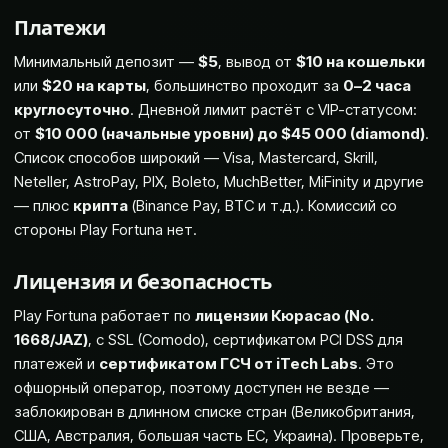
Платежи
Минимальный депозит —
$5
, вывод от
$10 на кошельки
или
$20 на карты
, большинство проходит за
0–2 часа
круглосуточно
. Дневной лимит растёт с VIP-статусом:
от
$10 000 (начальные уровни) до $45 000 (diamond)
.
Список способов широкий — Visa, Mastercard, Skrill,
Neteller, AstroPay, PIX, Boleto, MuchBetter, MiFinity и другие
— плюс
крипта
(Binance Pay, BTC и т.д.). Комиссий со
стороны Play Fortuna нет.
Лицензия и безопасность
Play Fortuna работает по
лицензии Кюрасао (No.
1668/JAZ)
, с SSL (Comodo), сертификатом PCI DSS для
платежей и
сертификатом ГСЧ от iTech Labs
. Это
офшорный оператор, поэтому доступен не везде —
заблокирован в длинном списке стран (Великобритания,
США, Австралия, большая часть ЕС, Украина). Проверьте,