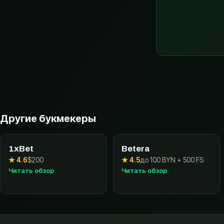
Другие букмекеры
1xBet
Betera
★
4.6
$200
★
4.5
до 100 BYN + 500 FS
Читать обзор
Читать обзор