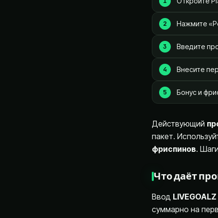
Откройте Pl
Нажмите «Р
Введите про
Внесите пер
Бонус и фри
Действующий
пр
пакет. Использу
фриспинов
. Шаг
Что даёт про
Ввод
LIVEGOALZ
суммарно на пер