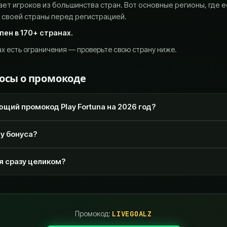
мает игроков из большинства стран. Вот основные регионы, где 
 своей страны перед регистрацией.
упен в 170+ странах.
ах есть ограничения — проверьте свою страну ниже.
осы о промокоде
щий промокод Play Fortuna на 2026 год?
у бонуса?
я сразу целиком?
Промокод
:
LIVEGOALZ