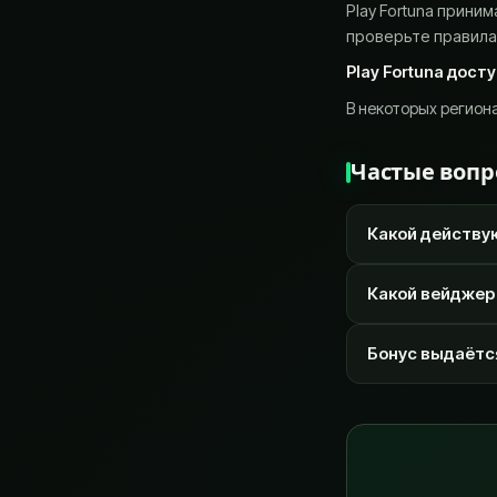
Play Fortuna прини
проверьте правила
Play Fortuna дост
В некоторых регион
Частые вопр
Какой действую
Какой вейджер 
Бонус выдаётс