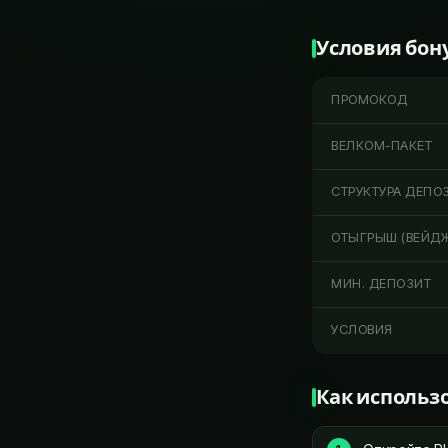
Условия бон
ПРОМОКОД
ВЕЛКОМ-ПАКЕТ
СТРУКТУРА ДЕПО
ОТЫГРЫШ (ВЕЙДЖ
МИН. ДЕПОЗИТ
УСЛОВИЯ
Как использ