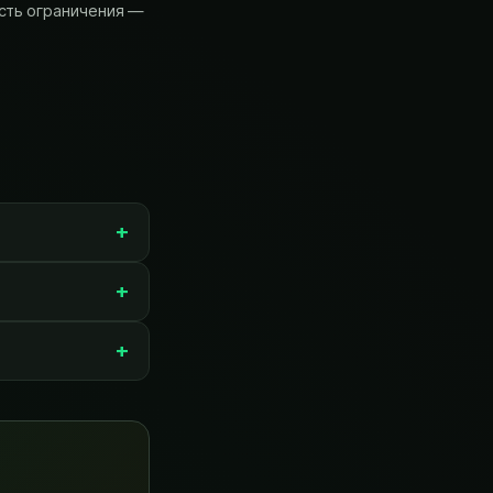
есть ограничения —