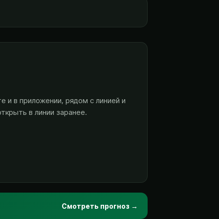
 и в приложении, рядом с линией и
ткрыть в линии заранее.
Смотреть прогноз
→