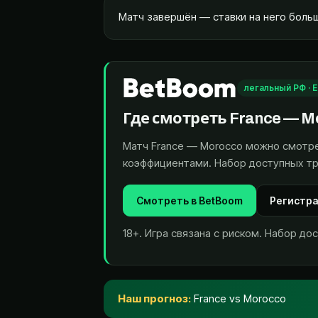
Матч завершён — ставки на него боль
легальный РФ ·
Где смотреть
France — M
Матч
France — Morocco
можно смотрет
коэффициентами. Набор доступных тра
Смотреть в BetBoom
Регистр
18+. Игра связана с риском. Набор до
Наш прогноз
:
France
vs
Morocco